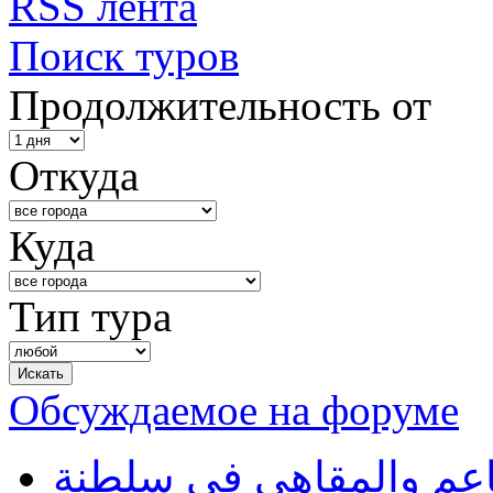
RSS лента
Поиск туров
Продолжительность от
Откуда
Куда
Тип тура
Обсуждаемое на форуме
طاعم والمقاهي في سلطنة