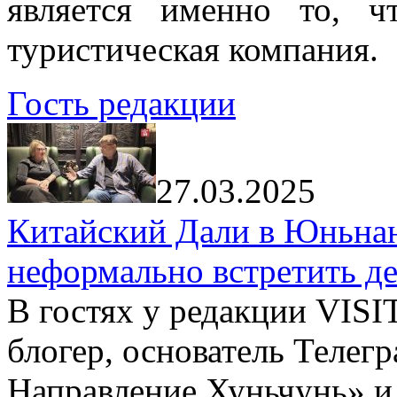
является именно то, ч
туристическая компания.
Гость редакции
27.03.2025
Китайский Дали в Юньнань
неформально встретить д
В гостях у редакции VIS
блогер, основатель Телег
Направление Хуньчунь» и