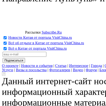
Рассылки
Subscribe.Ru
Новости Китая от портала VisitChina.ru
Всё об отдыхе в Китае от портала VisitChina.ru
Всё о Китае от портала VisitChina.ru
О проекте
|
Новости и события
|
Статьи
|
Интересное
|
Города
|
Услуги
|
Визы и посольства
|
Фотогалереи
|
Видео
|
Форум
|
Бло
Данный интернет-сайт но
информационный характер
информационные материа