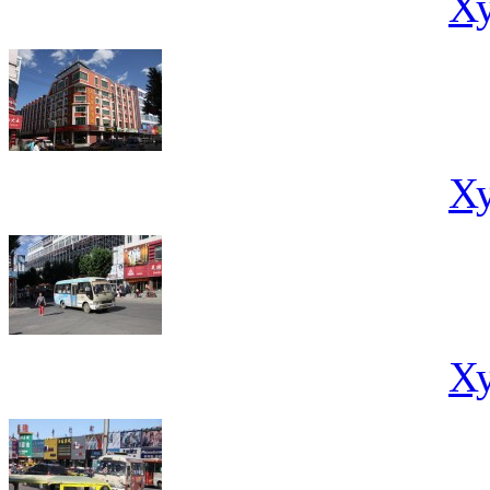
Х
Х
Х