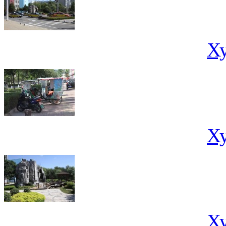
Х
Х
Х