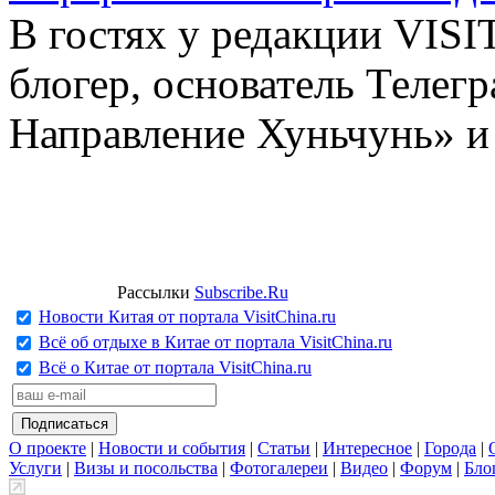
В гостях у редакции VIS
блогер, основатель Телег
Направление Хуньчунь» и
Рассылки
Subscribe.Ru
Новости Китая от портала VisitChina.ru
Всё об отдыхе в Китае от портала VisitChina.ru
Всё о Китае от портала VisitChina.ru
О проекте
|
Новости и события
|
Статьи
|
Интересное
|
Города
|
Услуги
|
Визы и посольства
|
Фотогалереи
|
Видео
|
Форум
|
Бло