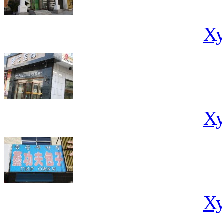
Х
Х
Х