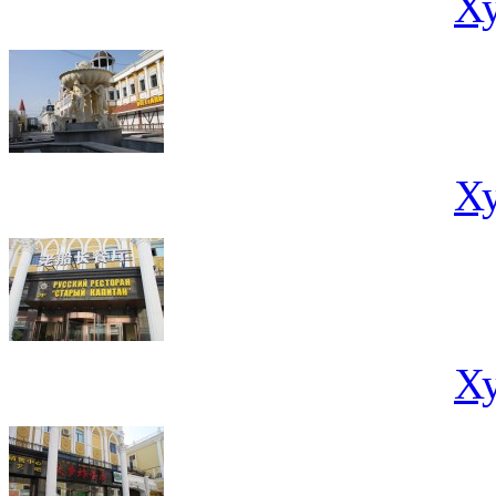
Х
Х
Х