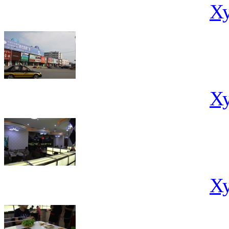
Х
Х
Х