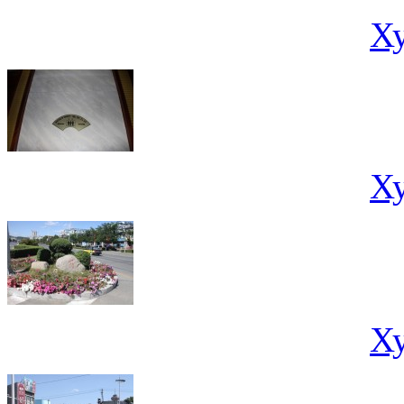
Х
Х
Х