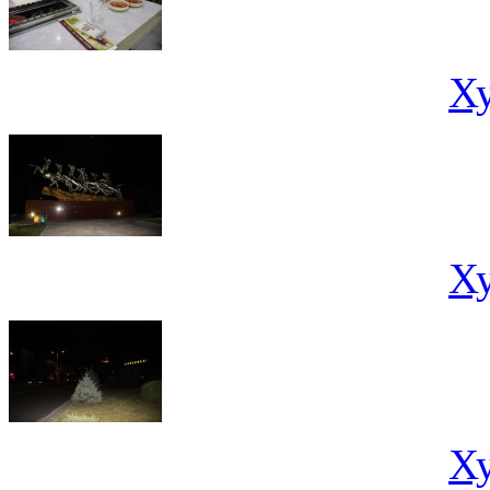
Х
Х
Х