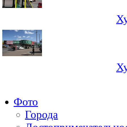
Х
Х
Фото
Города