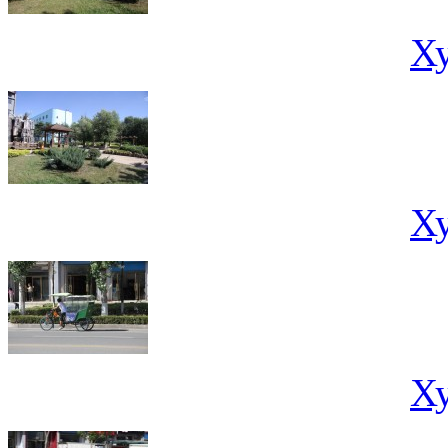
Х
Х
Х