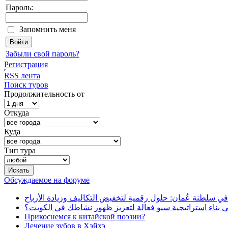
Пароль:
Запомнить меня
Забыли свой пароль?
Регистрация
RSS лента
Поиск туров
Продолжительность от
Откуда
Куда
Тип тура
Обсуждаемое на форуме
في سلطنة عُمان: حلول رقمية لتخفيض التكاليف وزيادة الأرباح
بناء استراتيجية سيو فعالة لتعزيز ظهور نشاطك في الكويت؟
Прикоснемся к китайской поэзии?
Лечение зубов в Хэйхэ