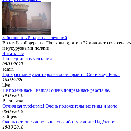
Заброшенный парк развлечений
В китайской деревне Chenzhuang, что в 32 километрах к северо
и кукурузными полями.
Читать все
Последние комментарии
08/11/2023
admin
Прекрасный музей терракотовой армии в Сюйчжоу! Бол...
16/02/2020
lilya
Не поленилась - нашла! очень понравилась работа де...
19/06/2019
Васильева
Отличная турфирма! Очень положительные гиды и моло...
06/06/2019
Зайцева
Очень остались довольны, спасибо турфирме Надёжнос...
18/10/2018