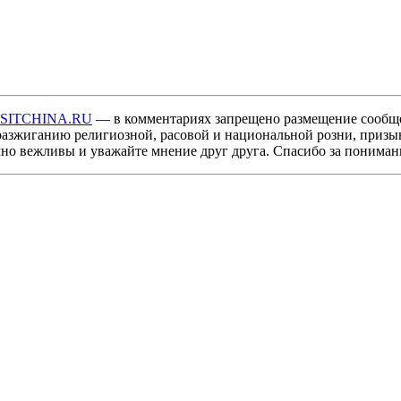
ISITCHINA.RU
— в комментариях запрещено размещение сообщ
разжиганию религиозной, расовой и национальной розни, призы
мно вежливы и уважайте мнение друг друга. Спасибо за пониман