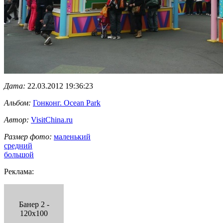
Дата:
22.03.2012 19:36:23
Альбом:
Гонконг. Ocean Park
Автор:
VisitChina.ru
Размер фото:
маленький
средний
большой
Реклама:
Банер 2 -
120x100