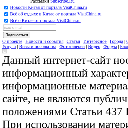
Рассылки
Subscribe.Ru
Новости Китая от портала VisitChina.ru
Всё об отдыхе в Китае от портала VisitChina.ru
Всё о Китае от портала VisitChina.ru
О проекте
|
Новости и события
|
Статьи
|
Интересное
|
Города
|
Услуги
|
Визы и посольства
|
Фотогалереи
|
Видео
|
Форум
|
Бло
Данный интернет-сайт но
информационный характер
информационные материа
сайте, не являются публи
положениями Статьи 437 
При использовании матери