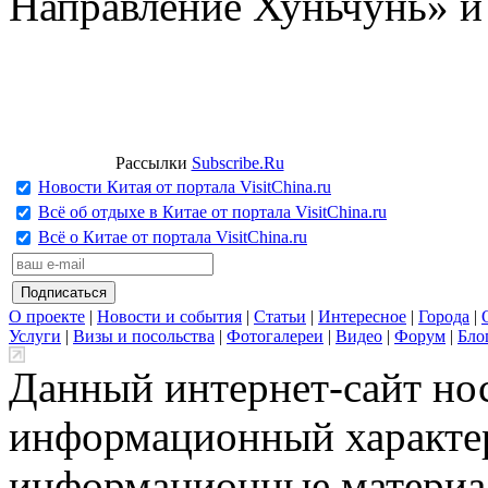
Направление Хуньчунь» и
Рассылки
Subscribe.Ru
Новости Китая от портала VisitChina.ru
Всё об отдыхе в Китае от портала VisitChina.ru
Всё о Китае от портала VisitChina.ru
О проекте
|
Новости и события
|
Статьи
|
Интересное
|
Города
|
Услуги
|
Визы и посольства
|
Фотогалереи
|
Видео
|
Форум
|
Бло
Данный интернет-сайт но
информационный характер
информационные материа