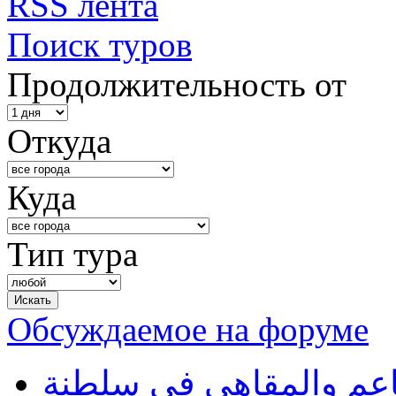
RSS лента
Поиск туров
Продолжительность от
Откуда
Куда
Тип тура
Обсуждаемое на форуме
طاعم والمقاهي في سلطنة