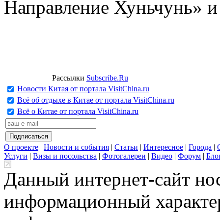
Направление Хуньчунь» и
Рассылки
Subscribe.Ru
Новости Китая от портала VisitChina.ru
Всё об отдыхе в Китае от портала VisitChina.ru
Всё о Китае от портала VisitChina.ru
О проекте
|
Новости и события
|
Статьи
|
Интересное
|
Города
|
Услуги
|
Визы и посольства
|
Фотогалереи
|
Видео
|
Форум
|
Бло
Данный интернет-сайт но
информационный характер