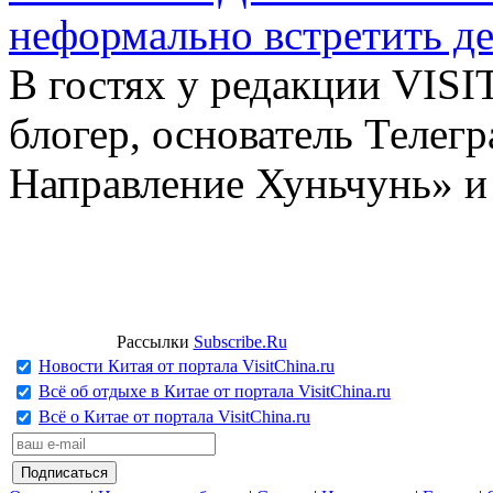
неформально встретить д
В гостях у редакции VIS
блогер, основатель Телег
Направление Хуньчунь» и
Рассылки
Subscribe.Ru
Новости Китая от портала VisitChina.ru
Всё об отдыхе в Китае от портала VisitChina.ru
Всё о Китае от портала VisitChina.ru