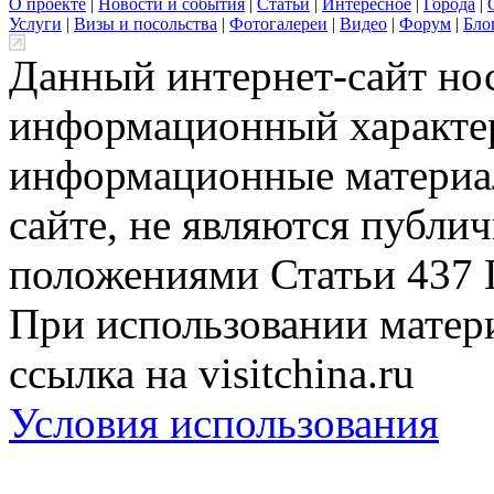
О проекте
|
Новости и события
|
Статьи
|
Интересное
|
Города
|
Услуги
|
Визы и посольства
|
Фотогалереи
|
Видео
|
Форум
|
Бло
Данный интернет-сайт но
информационный характер
информационные материа
сайте, не являются публи
положениями Статьи 437 
При использовании матери
ссылка на visitchina.ru
Условия использования