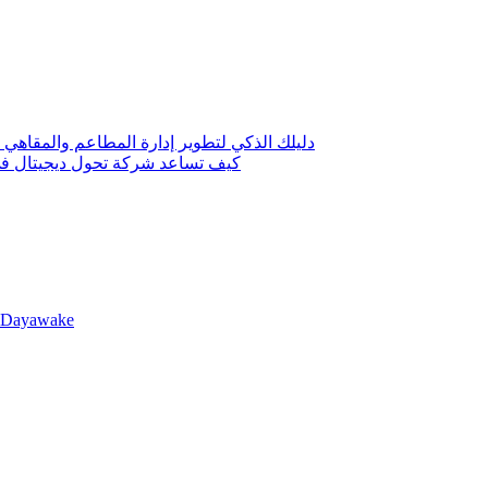
دليلك الذكي لتطوير إدارة المطاعم والمقاهي 
كيف تساعد شركة تحول ديجيتال في 
llDayawake