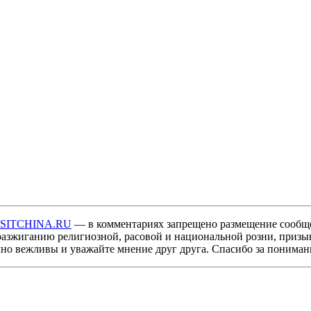
ISITCHINA.RU
— в комментариях запрещено размещение сообщ
разжиганию религиозной, расовой и национальной розни, призы
мно вежливы и уважайте мнение друг друга. Спасибо за пониман