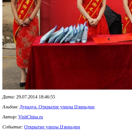
Дата:
29.07.2014 18:46:55
Альбом:
Дуньхуа. Открытие улицы Цзиньдин
Автор:
VisitChina.ru
Событие:
Открытие улицы Цзиньдин