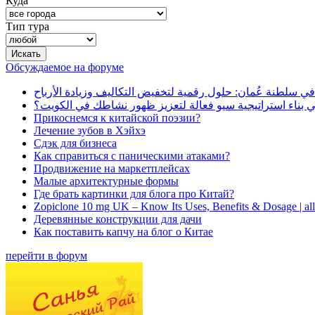
Куда
Тип тура
Обсуждаемое на форуме
في سلطنة عُمان: حلول رقمية لتخفيض التكاليف وزيادة الأرباح
بناء استراتيجية سيو فعالة لتعزيز ظهور نشاطك في الكويت؟
Прикоснемся к китайской поэзии?
Лечение зубов в Хэйхэ
Сдэк для бизнеса
Как справиться с паническими атаками?
Продвижение на маркетплейсах
Малые архитектурные формы
Где брать картинки для блога про Китай?
Zopiclone 10 mg UK – Know Its Uses, Benefits & Dosage | a
Деревянные конструкции для дачи
Как поставить капчу на блог о Китае
перейти в форум