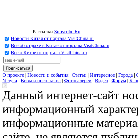
Рассылки
Subscribe.Ru
Новости Китая от портала VisitChina.ru
Всё об отдыхе в Китае от портала VisitChina.ru
Всё о Китае от портала VisitChina.ru
О проекте
|
Новости и события
|
Статьи
|
Интересное
|
Города
|
Услуги
|
Визы и посольства
|
Фотогалереи
|
Видео
|
Форум
|
Бло
Данный интернет-сайт но
информационный характер
информационные материа
сайте, не являются публи