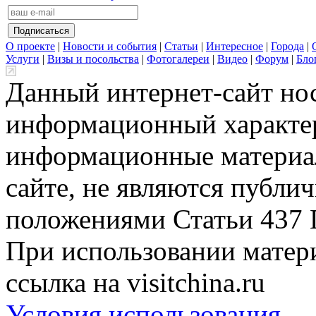
О проекте
|
Новости и события
|
Статьи
|
Интересное
|
Города
|
Услуги
|
Визы и посольства
|
Фотогалереи
|
Видео
|
Форум
|
Бло
Данный интернет-сайт но
информационный характер
информационные материа
сайте, не являются публи
положениями Статьи 437 
При использовании матери
ссылка на visitchina.ru
Условия использования