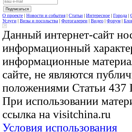
О проекте
|
Новости и события
|
Статьи
|
Интересное
|
Города
|
Услуги
|
Визы и посольства
|
Фотогалереи
|
Видео
|
Форум
|
Бло
Данный интернет-сайт но
информационный характер
информационные материа
сайте, не являются публи
положениями Статьи 437 
При использовании матери
ссылка на visitchina.ru
Условия использования