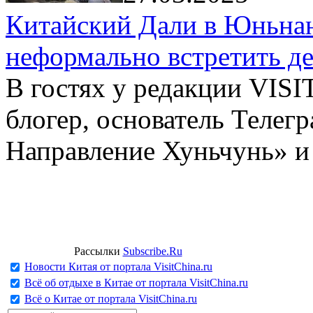
Китайский Дали в Юньнань
неформально встретить д
В гостях у редакции VIS
блогер, основатель Телег
Направление Хуньчунь» и
Рассылки
Subscribe.Ru
Новости Китая от портала VisitChina.ru
Всё об отдыхе в Китае от портала VisitChina.ru
Всё о Китае от портала VisitChina.ru