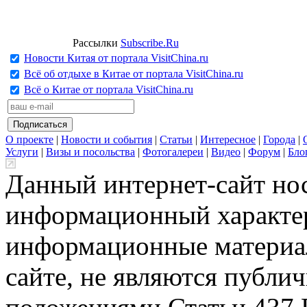
Рассылки
Subscribe.Ru
Новости Китая от портала VisitChina.ru
Всё об отдыхе в Китае от портала VisitChina.ru
Всё о Китае от портала VisitChina.ru
О проекте
|
Новости и события
|
Статьи
|
Интересное
|
Города
|
Услуги
|
Визы и посольства
|
Фотогалереи
|
Видео
|
Форум
|
Бло
Данный интернет-сайт но
информационный характер
информационные материа
сайте, не являются публи