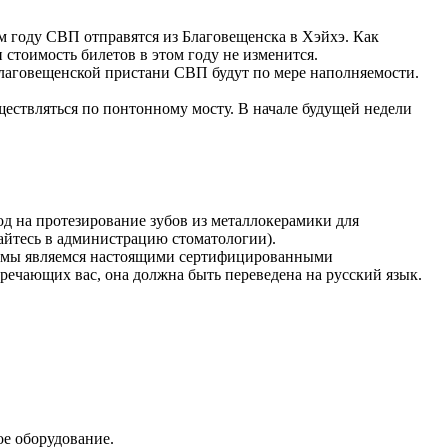
ом году СВП отправятся из Благовещенска в Хэйхэ. Как
тоимость билетов в этом году не изменится.
т благовещенской пристани СВП будут по мере наполняемости.
ществляться по понтонному мосту. В начале будущей недели
д на протезирование зубов из металлокерамики для
щайтесь в администрацию стоматологии).
", мы являемся настоящими сертифицированными
речающих вас, она должна быть переведена на русский язык.
ое оборудование.