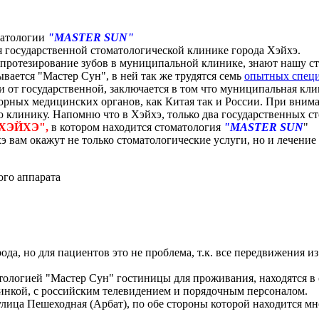
матологии
"MASTER SUN"
 государственной стоматологической клинике города Хэйхэ.
 протезирование зубов в муниципальной клинике, знают нашу с
вается "Мастер Сун", в ней так же трудятся семь
опытных спец
 от государственной, заключается в том что муниципальная кл
орных медицинских органов, как Китая так и России. При вним
 клинику. Напомню что в Хэйхэ, только два государственных с
ХЭЙХЭ",
в котором находится стоматология
"MASTER SUN
"
 вам окажут не только стоматологические услуги, но и лечение 
ого аппарата
ода, но для пациентов это не проблема, т.к. все передвижения 
ологией "Мастер Сун" гостиницы для проживания, находятся в с
инкой, с российским телевидением и порядочным персоналом.
лица Пешеходная (Арбат), по обе стороны которой находится мно