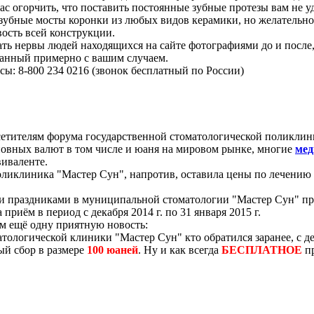
вас огорчить, что поставить постоянные зубные протезы вам не у
зубные мосты коронки из любых видов керамики, но желательно ч
вость всей конструкции.
ать нервы людей находящихся на сайте фотографиями до и после,
язанный примерно с вашим случаем.
сы: 8-800 234 0216 (звонок бесплатный по России)
сетителям форума государственной стоматологической поликлин
сновных валют в том числе и юаня на мировом рынке, многие
мед
виваленте.
ликлиника "Мастер Сун", напротив, оставила цены по лечению 
ми праздниками в муниципальной стоматологии "Мастер Сун" пр
 приём в период с декабря 2014 г. по 31 января 2015 г.
м ещё одну приятную новость:
тологической клиники "Мастер Сун" кто обратился заранее, с де
ый сбор в размере
100 юаней
. Ну и как всегда
БЕСПЛАТНОЕ
пр