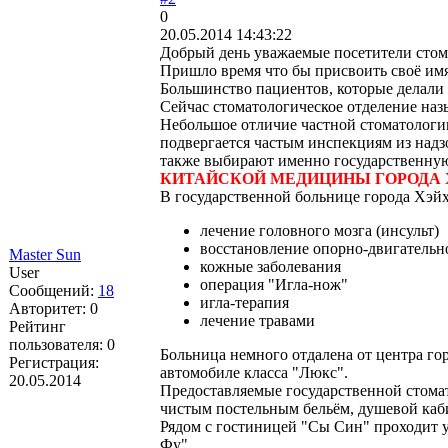
0
20.05.2014 14:43:22
Добрый день уважаемые посетители сто
Пришло время что бы присвоить своё имя
Большинство пациентов, которые делали
Сейчас стоматологическое отделение назы
Небольшое отличие частной стоматологии
подвергается частым инспекциям из надз
также выбирают именно государственную
КИТАЙСКОЙ МЕДИЦИНЫ ГОРОДА 
В государственной больнице города Хэйхэ
лечение головного мозга (инсульт)
восстановление опорно-двигательн
Master Sun
кожные заболевания
User
операция "Игла-нож"
Сообщений:
18
игла-терапия
Авторитет:
0
лечение травами
Рейтинг
пользователя:
0
Больница немного отдалена от центра гор
Регистрация:
автомобиле класса "Люкс".
20.05.2014
Предоставляемые государственной стомат
чистым постельным бельём, душевой каб
Рядом с гостиницей "Сы Син" проходит у
Фу".