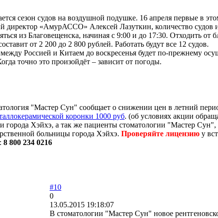
ется сезон судов на воздушной подушке. 16 апреля первые в эт
й директор «АмурАССО» Алексей Лазуткин, количество судов и с
яться из Благовещенска, начиная с 9:00 и до 17:30. Отходить о
оставит от 2 200 до 2 800 рублей. Работать будут все 12 судов.
между Россией и Китаем до воскресенья будет по-прежнему осу
огда точно это произойдёт – зависит от погоды.
атология "Мастер Сун" сообщает о снижении цен в летний перио
таллокерамической коронки 1000 руб
. (об условиях акции обра
ти города Хэйхэ, а так же пациенты стоматологии "Мастер Сун
арственной больницы города Хэйхэ.
Проверяйте лицензию
у вст
:
8 800 234 0216
#10
0
13.05.2015 19:18:07
В стоматологии "Мастер Сун" новое рентгеновск