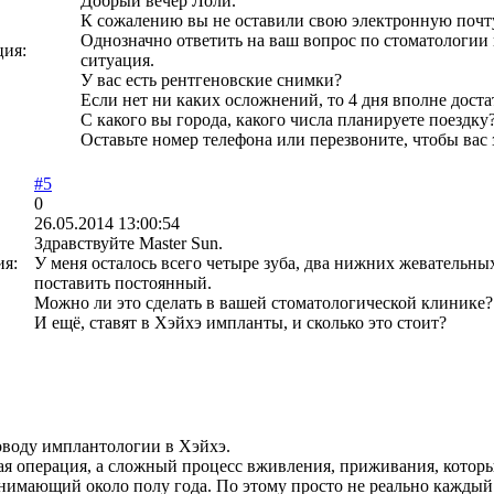
Добрый вечер Лоли.
К сожалению вы не оставили свою электронную почт
Однозначно ответить на ваш вопрос по стоматологии н
ция:
ситуация.
У вас есть рентгеновские снимки?
Если нет ни каких осложнений, то 4 дня вполне доста
С какого вы города, какого числа планируете поездку
Оставьте номер телефона или перезвоните, чтобы вас
#5
0
26.05.2014 13:00:54
Здравствуйте Master Sun.
ия:
У меня осталось всего четыре зуба, два нижних жевательны
поставить постоянный.
Можно ли это сделать в вашей стоматологической клинике?
И ещё, ставят в Хэйхэ импланты, и сколько это стоит?
оводу имплантологии в Хэйхэ.
вая операция, а сложный процесс вживления, приживания, котор
анимающий около полу года. По этому просто не реально каждый 