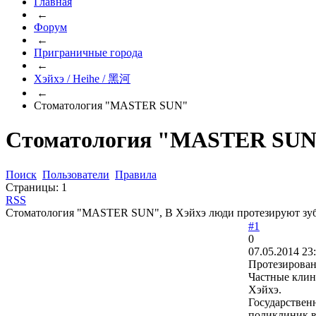
Главная
←
Форум
←
Приграничные города
←
Хэйхэ / Heihe / 黑河
←
Стоматология "MASTER SUN"
Стоматология "MASTER SU
Поиск
Пользователи
Правила
Страницы:
1
RSS
Стоматология "MASTER SUN", В Хэйхэ люди протезируют зубы
#1
0
07.05.2014 23
Протезирован
Частные клин
Хэйхэ.
Государствен
поликлиник в