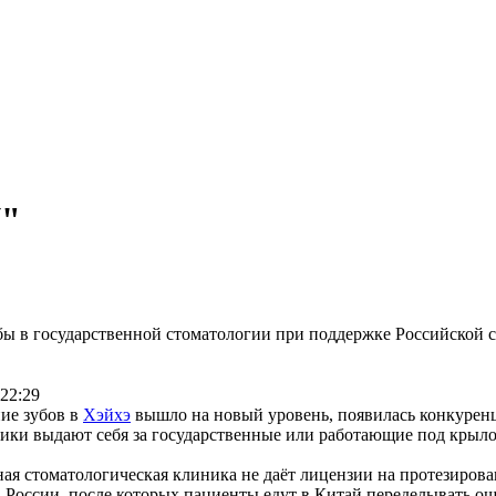
N"
 в государственной стоматологии при поддержке Российской 
:22:29
ие зубов в
Хэйхэ
вышло на новый уровень, появилась конкурен
ики выдают себя за государственные или работающие под кры
ная стоматологическая клиника не даёт лицензии на протезирова
 России, после которых пациенты едут в Китай переделывать о