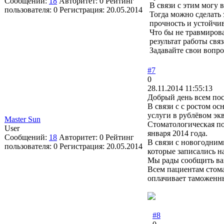
Сообщений:
18
Авторитет:
0
Рейтинг
В связи с этим могу 
пользователя:
0
Регистрация:
20.05.2014
Тогда можно сделать 
прочность и устойчи
Что бы не травмиров
результат работы св
Задавайте свои вопро
#7
0
28.11.2014 11:55:13
Добрый день всем по
В связи с с ростом о
услуги в рублёвом эк
Master Sun
Стоматологическая по
User
января 2014 года.
Сообщений:
18
Авторитет:
0
Рейтинг
В связи с новогодни
пользователя:
0
Регистрация:
20.05.2014
которые записались на
Мы рады сообщить ва
Всем пациентам стома
оплачивает таможенн
#8