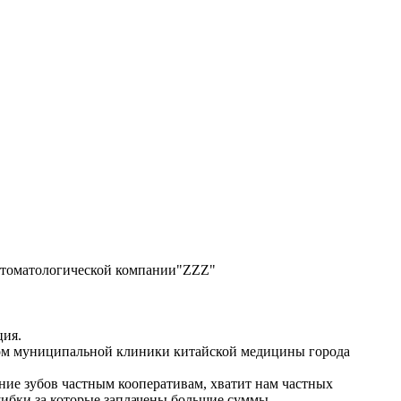
стоматологической компании"ZZZ"
ция.
лом муниципальной клиники китайской медицины города
ние зубов частным кооперативам, хватит нам частных
шибки за которые заплачены большие суммы.