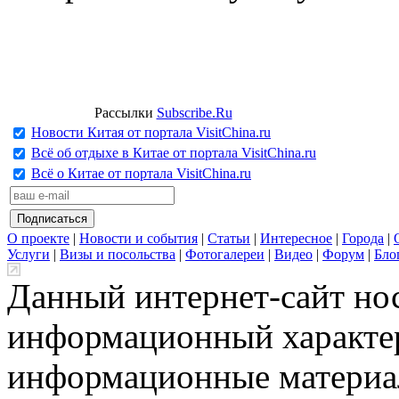
Рассылки
Subscribe.Ru
Новости Китая от портала VisitChina.ru
Всё об отдыхе в Китае от портала VisitChina.ru
Всё о Китае от портала VisitChina.ru
О проекте
|
Новости и события
|
Статьи
|
Интересное
|
Города
|
Услуги
|
Визы и посольства
|
Фотогалереи
|
Видео
|
Форум
|
Бло
Данный интернет-сайт но
информационный характер
информационные материа