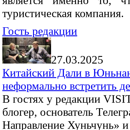
является именно то, ч
туристическая компания.
Гость редакции
27.03.2025
Китайский Дали в Юньнань
неформально встретить д
В гостях у редакции VIS
блогер, основатель Телег
Направление Хуньчунь» и