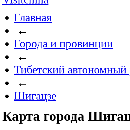
Главная
←
Города и провинции
←
Тибетский автономный
←
Шигацзе
Карта города Шигац