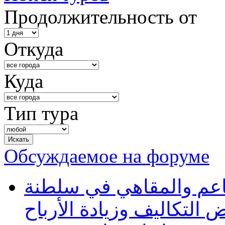
Продолжительность от
Откуда
Куда
Тип тура
Обсуждаемое на форуме
طاعم والمقاهي في سلطنة
 التكاليف وزيادة الأرباح