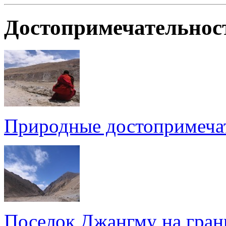
Достопримечательнос
Природные достопримеча
Поселок Джангму на гран