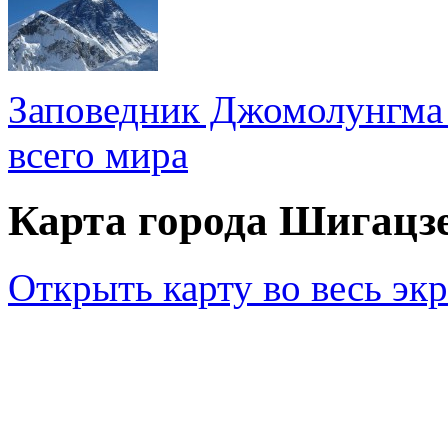
Заповедник Джомолунгма 
всего мира
Карта города Шигацз
Открыть карту во весь эк