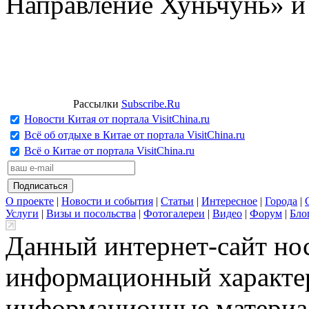
Направление Хуньчунь» и
Рассылки
Subscribe.Ru
Новости Китая от портала VisitChina.ru
Всё об отдыхе в Китае от портала VisitChina.ru
Всё о Китае от портала VisitChina.ru
О проекте
|
Новости и события
|
Статьи
|
Интересное
|
Города
|
Услуги
|
Визы и посольства
|
Фотогалереи
|
Видео
|
Форум
|
Бло
Данный интернет-сайт но
информационный характер
информационные материа