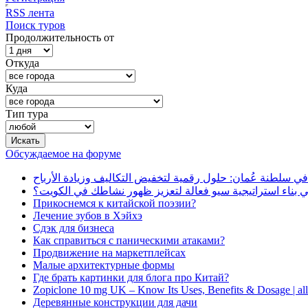
RSS лента
Поиск туров
Продолжительность от
Откуда
Куда
Тип тура
Обсуждаемое на форуме
في سلطنة عُمان: حلول رقمية لتخفيض التكاليف وزيادة الأرباح
بناء استراتيجية سيو فعالة لتعزيز ظهور نشاطك في الكويت؟
Прикоснемся к китайской поэзии?
Лечение зубов в Хэйхэ
Сдэк для бизнеса
Как справиться с паническими атаками?
Продвижение на маркетплейсах
Малые архитектурные формы
Где брать картинки для блога про Китай?
Zopiclone 10 mg UK – Know Its Uses, Benefits & Dosage | a
Деревянные конструкции для дачи