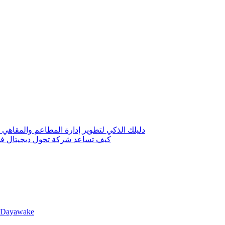
دليلك الذكي لتطوير إدارة المطاعم والمقاهي 
كيف تساعد شركة تحول ديجيتال في 
llDayawake