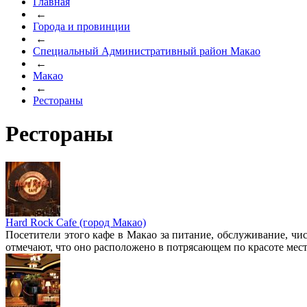
Главная
←
Города и провинции
←
Специальный Административный район Макао
←
Макао
←
Рестораны
Рестораны
Hard Rock Cafe (город Макао)
Посетители этого кафе в Макао за питание, обслуживание, чи
отмечают, что оно расположено в потрясающем по красоте мест