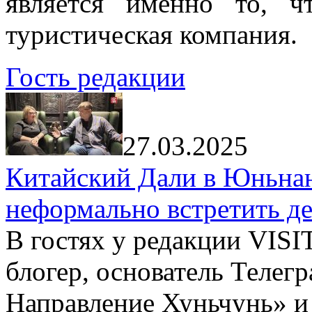
является именно то, ч
туристическая компания.
Гость редакции
27.03.2025
Китайский Дали в Юньнань
неформально встретить д
В гостях у редакции VIS
блогер, основатель Телег
Направление Хуньчунь» и