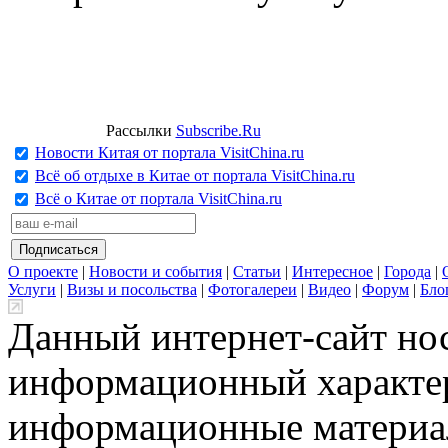
Рассылки
Subscribe.Ru
Новости Китая от портала VisitChina.ru
Всё об отдыхе в Китае от портала VisitChina.ru
Всё о Китае от портала VisitChina.ru
О проекте
|
Новости и события
|
Статьи
|
Интересное
|
Города
|
Услуги
|
Визы и посольства
|
Фотогалереи
|
Видео
|
Форум
|
Бло
Данный интернет-сайт но
информационный характер
информационные материа