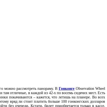
ого можно рассмотреть панораму. В
Гонконге
Observation Wheel
и там отличные, в каждой из 42-х по восемь сидячих мест. Есть
инки покачиваются – кажется, что летишь на планере. Во всех
тому вряд ли стоит платить больше 100 гонконгских долларов
ти без очереди. Кстати, билет приобретается только в кассе,