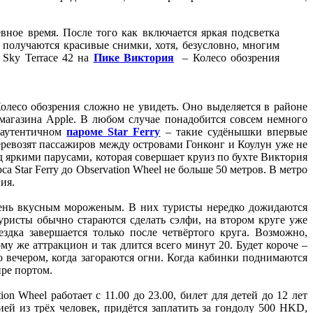
вное время. После того как включается яркая подсветка
е получаются красивые снимки, хотя, безусловно, многим
 Sky Terrace 42 на
Пике Виктория
– Колесо обозрения
лесо обозрения сложно не увидеть. Оно выделяется в районе
магазина Apple. В любом случае понадобится совсем немного
а аутентичном
пароме Star Ferry
– такие судёнышки впервые
еревозят пассажиров между островами Гонконг и Коулун уже не
 яркими парусами, которая совершает круиз по бухте Виктория
 Star Ferry до Observation Wheel не больше 50 метров. В метро
ия.
 очень вкусным мороженым. В них туристы нередко дожидаются
уристы обычно стараются сделать сэлфи, на втором круге уже
дка завершается только после четвёртого круга. Возможно,
у же аттракцион и так длится всего минут 20. Будет короче –
о вечером, когда загораются огни. Когда кабинки поднимаются
ире портом.
n Wheel работает с 11.00 до 23.00, билет для детей до 12 лет
ией из трёх человек, придётся заплатить за гондолу 500 HKD,