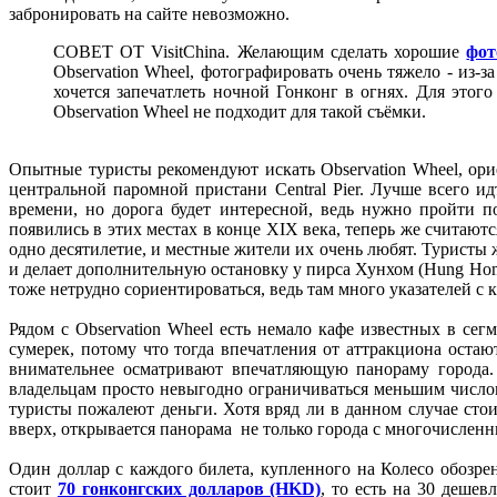
забронировать на сайте невозможно.
СОВЕТ ОТ VisitChina. Желающим сделать хорошие
фот
Observation Wheel, фотографировать очень тяжело - из-
хочется запечатлеть ночной Гонконг в огнях. Для этог
Observation Wheel не подходит для такой съёмки.
Опытные туристы рекомендуют искать Observation Wheel, ор
центральной паромной пристани Central Pier. Лучше всего и
времени, но дорога будет интересной, ведь нужно пройти 
появились в этих местах в конце XIX века, теперь же считаю
одно десятилетие, и местные жители их очень любят. Туристы
и делает дополнительную остановку у пирса Хунхом (Hung Hom) 
тоже нетрудно сориентироваться, ведь там много указателей с 
Рядом с Observation Wheel есть немало кафе известных в се
сумерек, потому что тогда впечатления от аттракциона оста
внимательнее осматривают впечатляющую панораму города. 
владельцам просто невыгодно ограничиваться меньшим числом 
туристы пожалеют деньги. Хотя вряд ли в данном случае стои
вверх, открывается панорама не только города с многочислен
Один доллар с каждого билета, купленного на Колесо обозрени
стоит
70 гонконгских долларов (HKD)
, то есть на 30 дешев