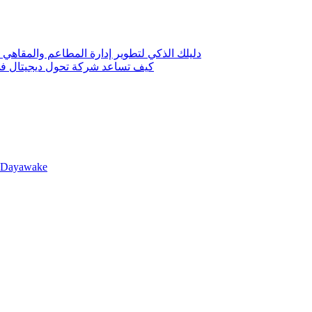
دليلك الذكي لتطوير إدارة المطاعم والمقاهي 
كيف تساعد شركة تحول ديجيتال في 
llDayawake