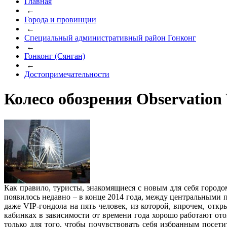
Главная
←
Города и провинции
←
Специальный административный район Гонконг
←
Гонконг (Сянган)
←
Достопримечательности
Колесо обозрения Observation
Как правило, туристы, знакомящиеся с новым для себя городо
появилось недавно – в конце 2014 года, между центральными пр
даже VIP-гондола на пять человек, из которой, впрочем, отк
кабинках в зависимости от времени года хорошо работают от
только для того, чтобы почувствовать себя избранным посети