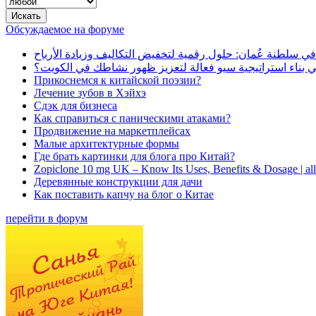
Обсуждаемое на форуме
في سلطنة عُمان: حلول رقمية لتخفيض التكاليف وزيادة الأرباح
بناء استراتيجية سيو فعالة لتعزيز ظهور نشاطك في الكويت؟
Прикоснемся к китайской поэзии?
Лечение зубов в Хэйхэ
Сдэк для бизнеса
Как справиться с паническими атаками?
Продвижение на маркетплейсах
Малые архитектурные формы
Где брать картинки для блога про Китай?
Zopiclone 10 mg UK – Know Its Uses, Benefits & Dosage | a
Деревянные конструкции для дачи
Как поставить капчу на блог о Китае
перейти в форум