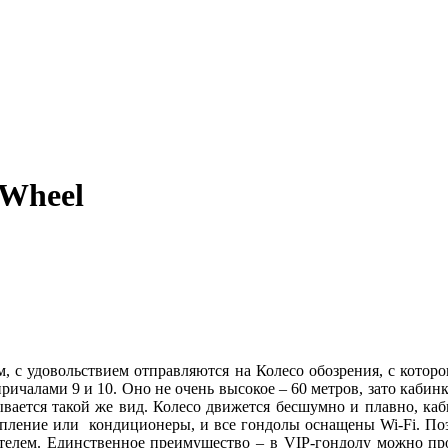
 Wheel
м, с удовольствием отправляются на Колесо обозрения, с котор
ичалами 9 и 10. Оно не очень высокое – 60 метров, зато кабинк
рывается такой же вид. Колесо движется бесшумно и плавно, каб
опление или кондиционеры, и все гондолы оснащены Wi-Fi. Поэ
телем. Единственное преимущество – в VIP-гондолу можно прой