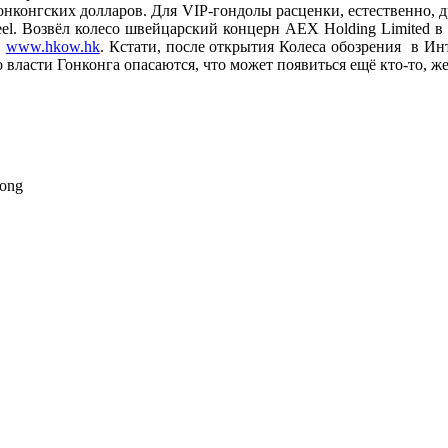
онконгских долларов. Для VIP-гондолы расценки, естественно, д
el. Возвёл колесо швейцарский концерн AEX Holding Limited в 
е
www.hkow.hk
. Кстати, после открытия Колеса обозрения в И
но власти Гонконга опасаются, что может появиться ещё кто-то, 
Kong