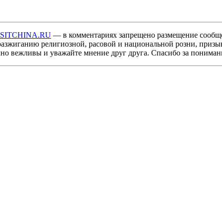
ISITCHINA.RU
— в комментариях запрещено размещение сообщ
разжиганию религиозной, расовой и национальной розни, призы
мно вежливы и уважайте мнение друг друга. Спасибо за пониман