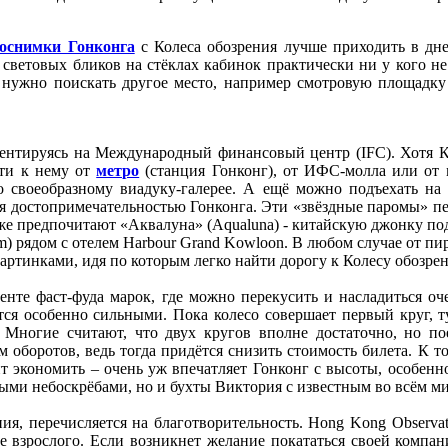
оснимки Гонконга
с Колеса обозрения лучше приходить в дне
за световых бликов на стёклах кабинок практически ни у кого н
о нужно поискать другое место, например смотровую площадку
иентируясь на Международный финансовый центр (IFC). Хотя Ко
дти к нему от
метро
(станция Гонконг), от ИФС-молла или от 
по своеобразному виадуку-галерее. А ещё можно подъехать н
тся достопримечательностью Гонконга. Эти «звёздные паромы» п
 же предпочитают «Аквалуна» (Aqualuna) - китайскую джонку под
рядом с отелем Harbour Grand Kowloon. В любом случае от пирса
картинками, идя по которым легко найти дорогу к Колесу обозрен
гменте фаст-фуда марок, где можно перекусить и насладиться
ются особенно сильными. Пока колесо совершает первый круг, т
Многие считают, что двух кругов вполне достаточно, но поез
оборотов, ведь тогда придётся снизить стоимость билета. К том
т экономить – очень уж впечатляет Гонконг с высоты, особенн
ными небоскрёбами, но и бухты Виктория с известным во всём м
я, перечисляется на благотворительность. Hong Kong Observatio
ле взрослого. Если возникнет желание покататься своей компан