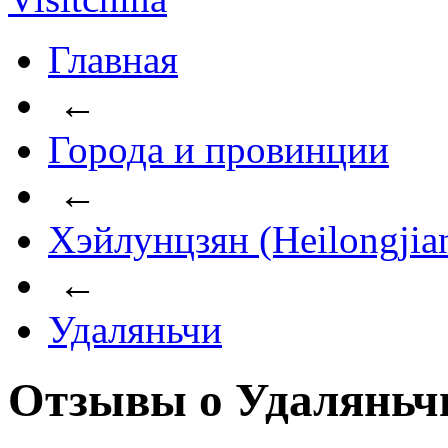
Главная
←
Города и провинции
←
Хэйлунцзян (Heilongjia
←
Удаляньчи
Отзывы о Удаляньч