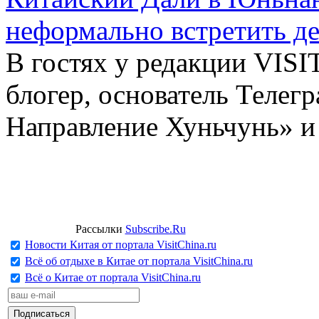
неформально встретить д
В гостях у редакции VIS
блогер, основатель Телег
Направление Хуньчунь» и
Рассылки
Subscribe.Ru
Новости Китая от портала VisitChina.ru
Всё об отдыхе в Китае от портала VisitChina.ru
Всё о Китае от портала VisitChina.ru