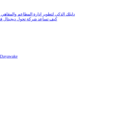
دليلك الذكي لتطوير إدارة المطاعم والمقاهي 
كيف تساعد شركة تحول ديجيتال في 
llDayawake