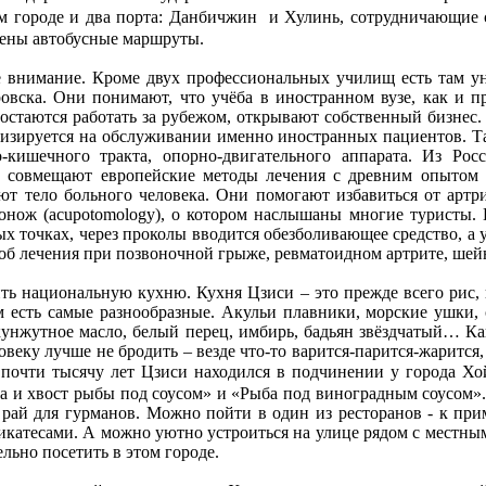
ом городе и два порта: Данбичжин и Хулинь, сотрудничающие со
жены автобусные маршруты.
ое внимание. Кроме двух профессиональных училищ есть там ун
ровска. Они понимают, что учёба в иностранном вузе, как и п
остаются работать за рубежом, открывают собственный бизнес.
изируется на обслуживании именно иностранных пациентов. Там
но-кишечного тракта, опорно-двигательного аппарата. Из Р
совмещают европейские методы лечения с древним опытом ки
ют тело больного человека. Они помогают избавиться от артри
онож (acupotomology), о котором наслышаны многие туристы. Е
х точках, через проколы вводится обезболивающее средство, а 
б лечения при позвоночной грыже, ревматоидном артрите, шейн
ь национальную кухню. Кухня Цзиси – это прежде всего рис, и
м есть самые разнообразные. Акульи плавники, морские ушки, с
унжутное масло, белый перец, имбирь, бадьян звёздчатый… Как
овеку лучше не бродить – везде что-то варится-парится-жаритс
о, почти тысячу лет Цзиси находился в подчинении у города 
 и хвост рыбы под соусом» и «Рыба под виноградным соусом». Д
 рай для гурманов. Можно пойти в один из ресторанов - к прим
ликатесами. А можно уютно устроиться на улице рядом с местн
льно посетить в этом городе.