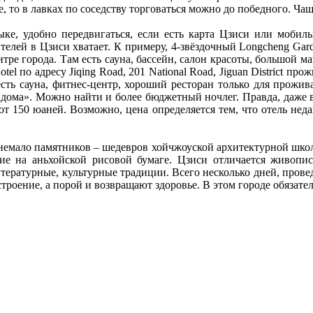
 то в лавках по соседству торговаться можно до победного. Ча
ыке, удобно передвигаться, если есть карта Цзиси или мобил
елей в Цзиси хватает. К примеру, 4-звёздочный Longcheng Garden H
ентре города. Там есть сауна, бассейн, салон красоты, большой м
el по адресу Jiqing Road, 201 National Road, Jiguan District пр
 есть сауна, фитнес-центр, хороший ресторан только для прожи
ома». Можно найти и более бюджетный ночлег. Правда, даже в Pa
тить от 150 юаней. Возможно, цена определяется тем, что отель 
немало памятников – шедевров хойчжоуской архитектурной школ
е на аньхойской рисовой бумаге. Цзиси отличается живопис
итературные, культурные традиции. Всего несколько дней, пров
строение, а порой и возвращают здоровье. В этом городе обязат