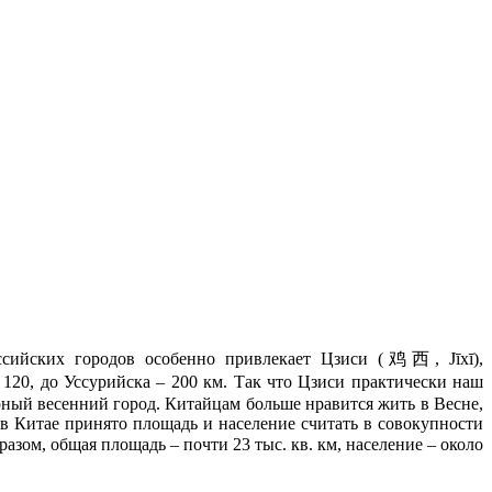
сийских городов особенно привлекает Цзиси (鸡西, Jīxī),
20, до Уссурийска – 200 км. Так что Цзиси практически наш
ерный весенний город. Китайцам больше нравится жить в Весне,
 в Китае принято площадь и население считать в совокупности
зом, общая площадь – почти 23 тыс. кв. км, население – около