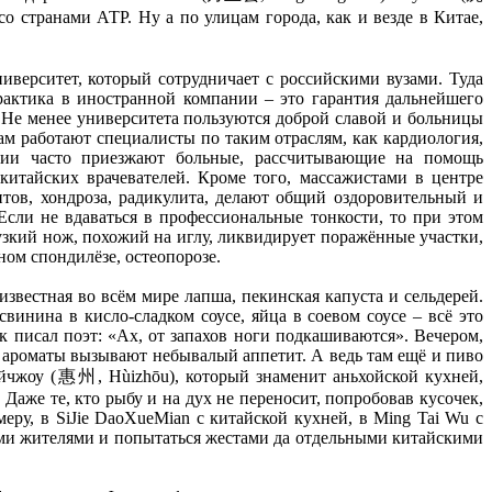
 странами АТР. Ну а по улицам города, как и везде в Китае,
иверситет, который сотрудничает с российскими вузами. Туда
рактика в иностранной компании – это гарантия дальнейшего
 Не менее университета пользуются доброй славой и больницы
 работают специалисты по таким отраслям, как кардиология,
оссии часто приезжают больные, рассчитывающие на помощь
тайских врачевателей. Кроме того, массажистами в центре
тов, хондроза, радикулита, делают общий оздоровительный и
сли не вдаваться в профессиональные тонкости, то при этом
узкий нож, похожий на иглу, ликвидирует поражённые участки,
ом спондилёзе, остеопорозе.
звестная во всём мире лапша, пекинская капуста и сельдерей.
винина в кисло-сладком соусе, яйца в соевом соусе – всё это
 писал поэт: «Ах, от запахов ноги подкашиваются». Вечером,
я, ароматы вызывают небывалый аппетит. А ведь там ещё и пиво
Хойчжоу (惠州, Hùizhōu), который знаменит аньхойской кухней,
аже те, кто рыбу и на дух не переносит, попробовав кусочек,
еру, в SiJie DaoXueMian с китайской кухней, в Ming Tai Wu с
ыми жителями и попытаться жестами да отдельными китайскими