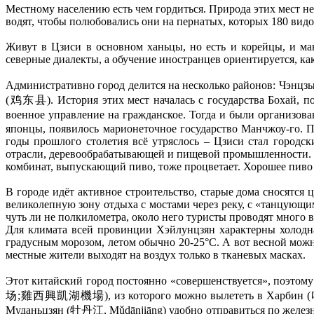
Местному населению есть чем гордиться. Природа этих мест не т
водят, чтобы полюбовались они на пернатых, которых 180 вид
Живут в Цзиси в основном ханьцы, но есть и корейцы, и м
северные диалекты, а обучение иностранцев ориентируется, ка
Административно город делится на несколько районов: Ч
(鸡东县). История этих мест началась с государства Бохай, п
военное управление на гражданское. Тогда и были организ
японцы, появилось марионеточное государство Манчжоу-го. 
годы прошлого столетия всё утряслось – Цзиси стал город
отрасли, деревообрабатывающей и пищевой промышленности. Ну 
комбинат, выпускающий пиво, тоже процветает. Хорошее пиво 
В городе идёт активное строительство, старые дома сносятся
великолепную зону отдыха с мостами через реку, с «танцующ
чуть ли не полкилометра, около него туристы проводят много в
Для климата всей провинции Хэйлунцзян характерны холодная
градусным морозом, летом обычно 20-25°С. А вот весной мож
местные жители выходят на воздух только в тканевых масках.
Этот китайский город постоянно «совершенствуется», поэто
场;雞西興凱湖機場), из которого можно вылететь в Харбин (哈尔滨,
Муданьцзян (牡丹江, Mǔdānjiāng) удобно отправиться по железн