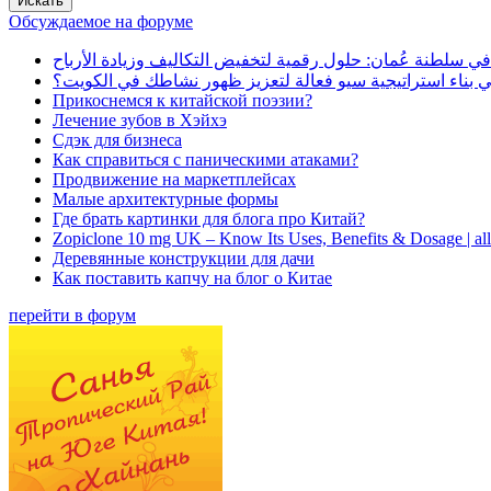
Обсуждаемое на форуме
في سلطنة عُمان: حلول رقمية لتخفيض التكاليف وزيادة الأرباح
بناء استراتيجية سيو فعالة لتعزيز ظهور نشاطك في الكويت؟
Прикоснемся к китайской поэзии?
Лечение зубов в Хэйхэ
Сдэк для бизнеса
Как справиться с паническими атаками?
Продвижение на маркетплейсах
Малые архитектурные формы
Где брать картинки для блога про Китай?
Zopiclone 10 mg UK – Know Its Uses, Benefits & Dosage | a
Деревянные конструкции для дачи
Как поставить капчу на блог о Китае
перейти в форум