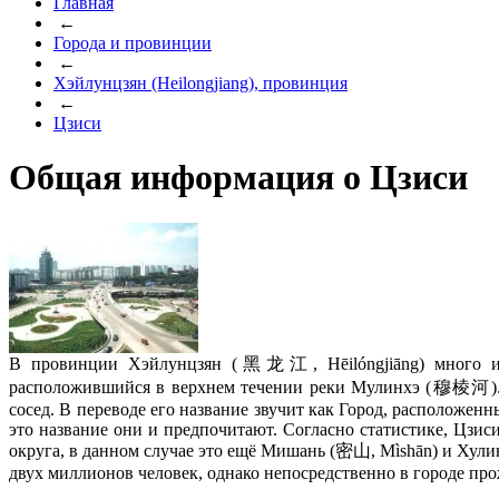
Главная
←
Города и провинции
←
Хэйлунцзян (Heilongjiang), провинция
←
Цзиси
Общая информация о Цзиси
В провинции Хэйлунцзян (黑龙江, Hēilóngjiāng) много инт
расположившийся в верхнем течении реки Мулинхэ (穆棱河). От
сосед. В переводе его название звучит как Город, расположен
это название они и предпочитают. Согласно статистике, Цзис
округа, в данном случае это ещё Мишань (密山, Mìshān) и Хулин
двух миллионов человек, однако непосредственно в городе пр