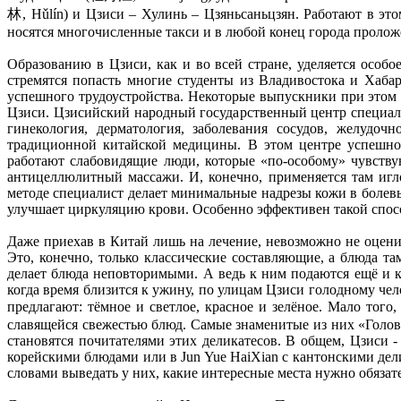
林, Hǔlín) и Цзиси – Хулинь – Цзяньсаньцзян. Работают в эт
носятся многочисленные такси и в любой конец города проло
Образованию в Цзиси, как и во всей стране, уделяется особ
стремятся попасть многие студенты из Владивостока и Хаба
успешного трудоустройства. Некоторые выпускники при этом 
Цзиси. Цзисийский народный государственный центр специал
гинекология, дерматология, заболевания сосудов, желудоч
традиционной китайской медицины. В этом центре успешно 
работают слабовидящие люди, которые «по-особому» чувству
антицеллюлитный массажи. И, конечно, применяется там игл
методе специалист делает минимальные надрезы кожи в болевы
улучшает циркуляцию крови. Особенно эффективен такой спосо
Даже приехав в Китай лишь на лечение, невозможно не оценит
Это, конечно, только классические составляющие, а блюда та
делает блюда неповторимыми. А ведь к ним подаются ещё и к
когда время близится к ужину, по улицам Цзиси голодному чел
предлагают: тёмное и светлое, красное и зелёное. Мало тог
славящейся свежестью блюд. Самые знаменитые из них «Голова
становятся почитателями этих деликатесов. В общем, Цзиси -
корейскими блюдами или в Jun Yue HaiXian с кантонскими де
словами выведать у них, какие интересные места нужно обязате