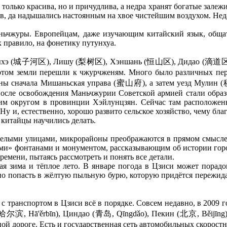
олько красива, но и причудлива, а недра хранят богатые залежи 
ов, да надышались настоянным на хвое чистейшим воздухом. Нед
аньчжуры. Европейцам, даже изучающим китайский язык, общат
к правило, на фонетику путунхуа.
энцзыхэ (城子河区), Лишу (梨树区), Хэншань (恒山区), Дидао (滴道区
отом земли перешли к чжурчженям. Много было различных пер
ованы сначала Мишаньская управа (蜜山府), а затем уезд Мулин 
После освобождения Маньчжурии Советской армией стали образ
ским округом в провинции Хэйлунцзян. Сейчас там расположе
и, естественно, хорошо развито сельское хозяйство, чему благ
китайцы научились делать.
 целыми улицами, микрорайоны преображаются в прямом смысле 
ими» фонтанами и монументом, рассказывающим об истории город
ремени, пытаясь рассмотреть и понять все детали.
 зима и тёплое лето. В январе погода в Цзиси может порадов
но попасть в жёлтую пыльную бурю, которую придётся пережидат
му с транспортом в Цзиси всё в порядке. Совсем недавно, в 2
 Hā'ěrbīn), Циндао (青岛, Qīngdǎo), Пекин (北京, Běijīng),
ой дороге. Есть и государственная сеть автомобильных скорост