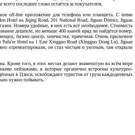
ще всего последнее слово остаётся за покупателем.
ьное off-line приложение для телефона или планшета. С ними
otel на Jiqing Road, 201 National Road, Jiguan District, Jiguan
агазин. Номера удобные, в них есть всё необходимое. Стоимость
оживание дешевле, но меньше 400 юаней вряд ли найдётся номер.
вающих, бизнес-центр, химчистка, прачечная. Очень приличное
fu'er Hotel на 1 East Xingguo Road (Xingguo Dong Lu), Jiguan
недавно отремонтировали, он стал чистым и уютным, там открыли
ы. Кроме того, в этих местах делают знаменитую во всём мире
ными пейзажами, в которые органично встроены культурно-
едённых в Цзиси, освобождают туристов от груза каждодневных
ельно нужно побывать.