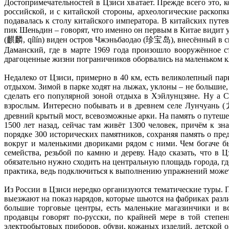
Достопримечательностей в Цзиси хватает. Прежде всего это, к
российской, и с китайской стороны, археологические раскопк
подавалась к столу китайского императора. В китайских путе
пик Шеньдин – говорят, что именно он первым в Китае видит 
(麒麟, qílín) виден остров Чжэньбаодао (珍宝岛), внесённый в с
Даманский, где в марте 1969 года произошло вооружённое с
драгоценные жизни пограничников оборвались на маленьком кл
Недалеко от Цзиси, примерно в 40 км, есть великолепный пар
отдыхом. Зимой в парке ходят на лыжах, уклоны – не большие,
сделать его популярной зоной отдыха в Хэйлунцзяне. Ну а С
взрослым. Интересно побывать и в древнем селе Лунчуань 
древний крытый мост, всевозможные арки. На память о путешес
1500 лет назад, сейчас там живёт 1300 человек, причём к 
порядке 300 исторических памятников, сохраняя память о пр
вокруг и маленькими двориками рядом с ними. Чем богаче б
семейства, резьбой по камню и дереву. Надо сказать, что в
обязательно нужно сходить на центральную площадь города, гд
практика, ведь подключиться к выполнению упражнений может 
Из России в Цзиси нередко организуются тематические туры.
выезжают на показ нарядов, которые шьются на фабриках разл
большие торговые центры, есть маленькие магазинчики и в
продавцы говорят по-русски, по крайней мере в той степе
электробытовых приборов, обуви, кожаных изделий, детской о