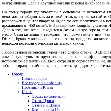
безграничный. Если в крупных магазинах цены фиксированные,
По этому городу, где указатели в основном на китайском яз
невозможно заблудиться, да и свой отель всегда легко найти. От
расположен в центре квартала Jiguan, то есть практически в ц
проживания от 450 юаней. В 3-звёздочном Longcheng Garden Hot
Дело в том, что отель находится в самом центре города, там
место. Сами китайцы утверждают, что проживание у них «как д
District, Jiguan, у которого вовсе нет звёзд, придётся запла
неплохой ресторан с блюдами китайской кухни.
Любой старый китайский город – это слепок страны. В Цзиси 
аньхойскую тушь, которую очень ценят каллиграфы, пишущи
исторические памятники. Здесь сохранили образовательные, л
забот, возвращают лёгкость восприятия мира, дарят хорошее на
Города
Поиск городов
Все города по алфавиту
Провинции Китая
Цзиси
Общая информация
Отели Цзиси
Отзывы о Цзиси
Карта города Цзиси