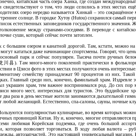
онечно, китайская часть озера Ханка, где создан международны
и свидетельствуют о том, что люди селились в этих местах ещ
водителях озеро нередко называется Хинкай – это сокращённое
утреннее солнце. В городке Хутоу (Hutou) сохранился самый пе
писок естественных заповедников государственного значения. Ж
толкновение между странами-соседями. В переводе с китайск
очке суши, который сейчас почти затоплен.
к с большим озером и канатной дорогой. Там, кстати, можно на
 могут кататься даже начинающие спортсмены. Говорят, что цен
основый парк и сейчас популярен. Тысяча почти ручных белок
(龙川县). Там много-много поколений практически в фольклорн
твии в Цзиси фото в этих местах получаются очень интересные. С
знаменитому семейству принадлежат 90 процентов из них. Так
едках. Главный среди них, конечно, фамильный храм. Издревл
ыл украшен храм, тем важнее воспринимался род. До сих пор
 Цзиси много мест, интересных для туристов. Это буддийские х
е два раза в день местные жители занимаются дыхательной гимн
любой желающий. Естественно, спа-салоны, сауны, ночные клубы
 Пользуются популярностью кулинарные, во время которых можн
ичных провинций Китая. Ну и, конечно, многие отправляются п
семи любимая Корейская подземка, где очень большой ассорт
ни, которая позволяет торговаться. В ходу любая валюта – р
дежды, автозапчастей. Это настоящий универсальный магазин. 