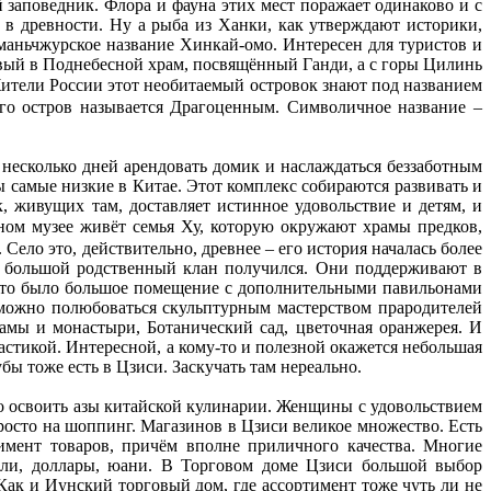
й заповедник. Флора и фауна этих мест поражает одинаково и с
ё в древности. Ну а рыба из Ханки, как утверждают историки,
 маньчжурское название Хинкай-омо. Интересен для туристов и
рвый в Поднебесной храм, посвящённый Ганди, а с горы Цилинь
ители России этот необитаемый островок знают под названием
ого остров называется Драгоценным. Символичное название –
 несколько дней арендовать домик и наслаждаться беззаботным
ы самые низкие в Китае. Этот комплекс собираются развивать и
, живущих там, доставляет истинное удовольствие и детям, и
ом музее живёт семья Ху, которую окружают храмы предков,
ело это, действительно, древнее – его история началась более
ой большой родственный клан получился. Они поддерживают в
е это было большое помещение с дополнительными павильонами
 можно полюбоваться скульптурным мастерством прародителей
рамы и монастыри, Ботанический сад, цветочная оранжерея. И
астикой. Интересной, а кому-то и полезной окажется небольшая
 тоже есть в Цзиси. Заскучать там нереально.
о освоить азы китайской кулинарии. Женщины с удовольствием
росто на шоппинг. Магазинов в Цзиси великое множество. Есть
имент товаров, причём вполне приличного качества. Многие
убли, доллары, юани. В Торговом доме Цзиси большой выбор
Как и Иунский торговый дом, где ассортимент тоже чуть ли не