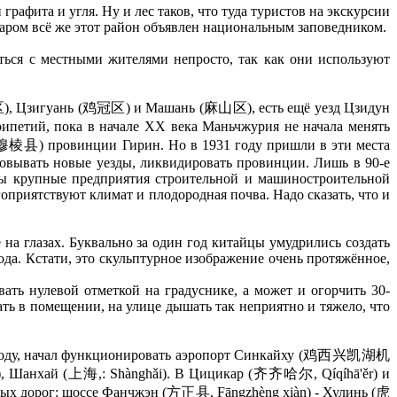
графита и угля. Ну и лес таков, что туда туристов на экскурсии
аром всё же этот район объявлен национальным заповедником.
ься с местными жителями непросто, так как они используют
), Цзигуань (鸡冠区) и Машань (麻山区), есть ещё уезд Цзидун
ипетий, пока в начале ХХ века Маньчжурия не начала менять
(穆棱县) провинции Гирин. Но в 1931 году пришли в эти места
овывать новые уезды, ликвидировать провинции. Лишь в 90-е
ны крупные предприятия строительной и машиностроительной
оприятствуют климат и плодородная почва. Надо сказать, что и
на глазах. Буквально за один год китайцы умудрились создать
а. Кстати, это скульптурное изображение очень протяжённое,
ать нулевой отметкой на градуснике, а может и огорчить 30-
ь в помещении, на улице дышать так неприятно и тяжело, что
009 году, начал функционировать аэропорт Синкайху (鸡西兴凯湖机
 Шанхай (上海,: Shànghǎi). В Цицикар (齐齐哈尔, Qíqíhā'ěr) и
ных дорог: шоссе Фанчжэн (方正县, Fāngzhèng xiàn) - Хулинь (虎