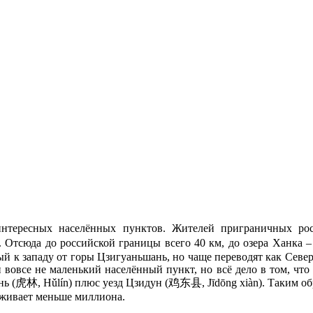
ересных населённых пунктов. Жителей приграничных рос
сюда до российской границы всего 40 км, до озера Ханка – 1
ный к западу от горы Цзигуаньшань, но чаще переводят как Сев
и вовсе не маленький населённый пункт, но всё дело в том, что
ь (虎林, Hǔlín) плюс уезд Цзидун (鸡东县, Jīdōng xiàn). Таким обра
оживает меньше миллиона.