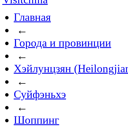
Главная
←
Города и провинции
←
Хэйлунцзян (Heilongjia
←
Суйфэньхэ
←
Шоппинг