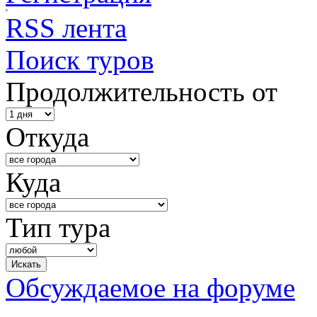
RSS лента
Поиск туров
Продолжительность от
Откуда
Куда
Тип тура
Обсуждаемое на форуме