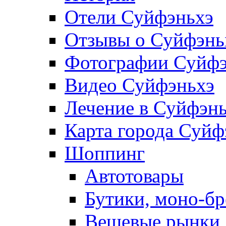
Отели Суйфэньхэ
Отзывы о Суйфэнь
Фотографии Суйфэ
Видео Суйфэньхэ
Лечение в Суйфэн
Карта города Суйф
Шоппинг
Автотовары
Бутики, моно-б
Вещевые рынки