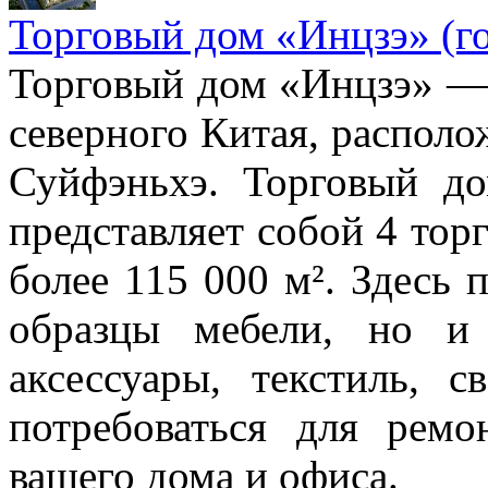
Торговый дом «Инцзэ» (г
Торговый дом «Инцзэ»
—
северного Китая, распол
Суйфэньхэ. Торговый д
представляет собой 4 то
более 115
000
м². Здесь 
образцы мебели, но
и
аксессуары, текстиль, св
потребоваться для ремо
вашего дома и
офиса.