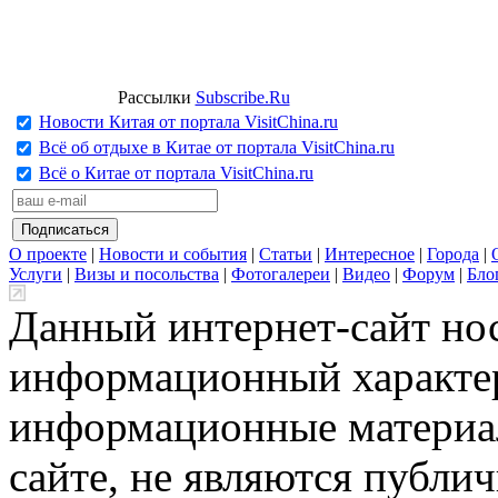
Рассылки
Subscribe.Ru
Новости Китая от портала VisitChina.ru
Всё об отдыхе в Китае от портала VisitChina.ru
Всё о Китае от портала VisitChina.ru
О проекте
|
Новости и события
|
Статьи
|
Интересное
|
Города
|
Услуги
|
Визы и посольства
|
Фотогалереи
|
Видео
|
Форум
|
Бло
Данный интернет-сайт но
информационный характер
информационные материа
сайте, не являются публи