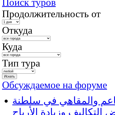
Поиск туров
Продолжительность от
Откуда
Куда
Тип тура
Обсуждаемое на форуме
طاعم والمقاهي في سلطنة
 التكاليف وزيادة الأرباح