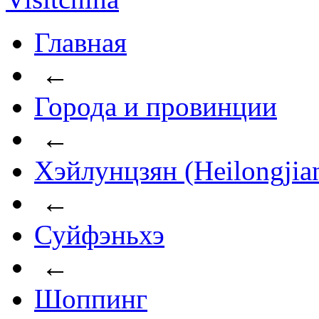
Главная
←
Города и провинции
←
Хэйлунцзян (Heilongjia
←
Суйфэньхэ
←
Шоппинг