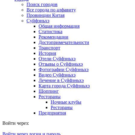
Поиск городов
Все города по алфавиту
Провинции Китая
Суйфэньхэ
Общая информация
Статистика
Рекомендации
Достопримечательности
Транспорт
История
Отели Суйфэньхэ
Отзывы о Суйфэньхэ
Фотографии Суйфэньхэ
Видео Суйфэньхэ
Лечение в Суйфэньхэ
Карта города Суйфэньхэ
Шоппинг
Рестораны
Ночные клубы
Рестораны
Предприятия
Войти через:
Войти через логин и пароль