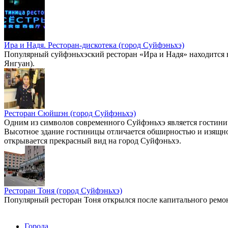
Ира и Надя. Ресторан-дискотека (город Суйфэньхэ)
Популярный суйфэньхэский ресторан «Ира и Надя» находится н
Янгуан).
Ресторан Сюйшэн (город Суйфэньхэ)
Одним из символов современного Суйфэньхэ является гостини
Высотное здание гостиницы отличается обширностью и изящн
открывается прекрасный вид на город Суйфэньхэ.
Ресторан Тоня (город Суйфэньхэ)
Популярный ресторан Тоня открылся после капитального ремо
Города