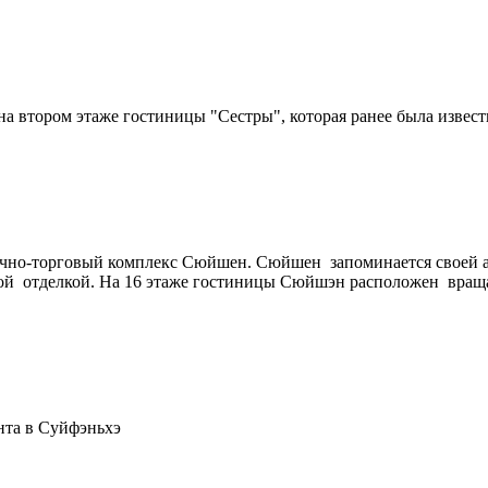
а втором этаже гостиницы "Сестры", которая ранее была извес
чно-торговый комплекс Сюйшен. Сюйшен запоминается своей ар
ой отделкой. На 16 этаже гостиницы Сюйшэн расположен враща
нта в Суйфэньхэ