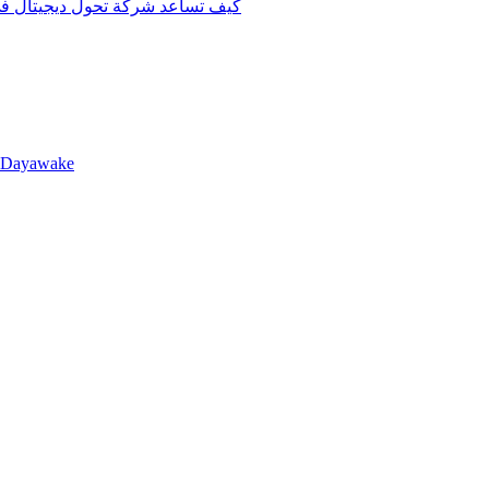
كيف تساعد شركة تحول ديجيتال في 
llDayawake