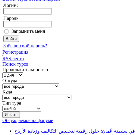
Логин:
Пароль:
Запомнить меня
Забыли свой пароль?
Регистрация
RSS лента
Поиск туров
Продолжительность от
Откуда
Куда
Тип тура
Обсуждаемое на форуме
في سلطنة عُمان: حلول رقمية لتخفيض التكاليف وزيادة الأرباح