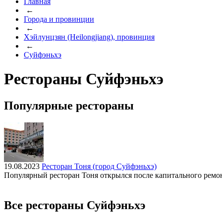
Главная
←
Города и провинции
←
Хэйлунцзян (Heilongjiang), провинция
←
Суйфэньхэ
Рестораны Суйфэньхэ
Популярные рестораны
19.08.2023
Ресторан Тоня (город Суйфэньхэ)
Популярный ресторан Тоня открылся после капитального ремо
Все рестораны Суйфэньхэ