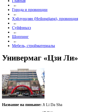
Главная
←
Города и провинции
←
Хэйлунцзян (Heilongjiang), провинция
←
Суйфэньхэ
←
Шоппинг
←
Мебель, стройматериалы
Универмаг «Цзи Ли»
Название на пиньине:
Ji Li Da Sha