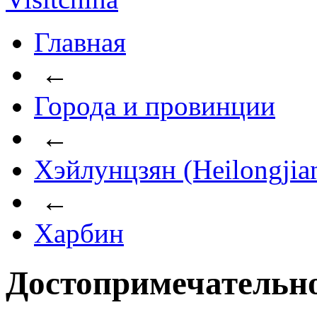
Главная
←
Города и провинции
←
Хэйлунцзян (Heilongjia
←
Харбин
Достопримечательн