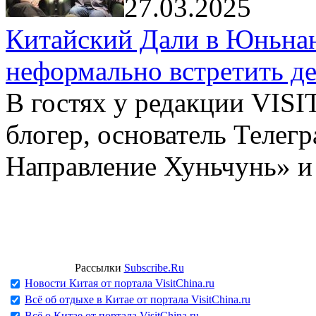
27.03.2025
Китайский Дали в Юньнань
неформально встретить д
В гостях у редакции VIS
блогер, основатель Телег
Направление Хуньчунь» и
Рассылки
Subscribe.Ru
Новости Китая от портала VisitChina.ru
Всё об отдыхе в Китае от портала VisitChina.ru
Всё о Китае от портала VisitChina.ru