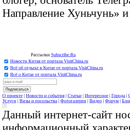
Направление Хуньчунь» и
Рассылки
Subscribe.Ru
Новости Китая от портала VisitChina.ru
Всё об отдыхе в Китае от портала VisitChina.ru
Всё о Китае от портала VisitChina.ru
О проекте
|
Новости и события
|
Статьи
|
Интересное
|
Города
|
Услуги
|
Визы и посольства
|
Фотогалереи
|
Видео
|
Форум
|
Бло
Данный интернет-сайт но
информационный характер