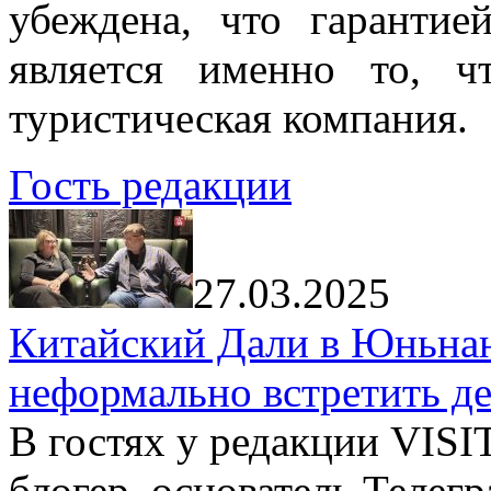
убеждена, что гарантие
является именно то, ч
туристическая компания.
Гость редакции
27.03.2025
Китайский Дали в Юньнань
неформально встретить д
В гостях у редакции VIS
блогер, основатель Телег