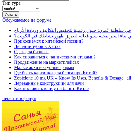
Тип тура
Обсуждаемое на форуме
في سلطنة عُمان: حلول رقمية لتخفيض التكاليف وزيادة الأرباح
بناء استراتيجية سيو فعالة لتعزيز ظهور نشاطك في الكويت؟
Прикоснемся к китайской поэзии?
Лечение зубов в Хэйхэ
Сдэк для бизнеса
Как справиться с паническими атаками?
Продвижение на маркетплейсах
Малые архитектурные формы
Где брать картинки для блога про Китай?
Zopiclone 10 mg UK – Know Its Uses, Benefits & Dosage | a
Деревянные конструкции для дачи
Как поставить капчу на блог о Китае
перейти в форум