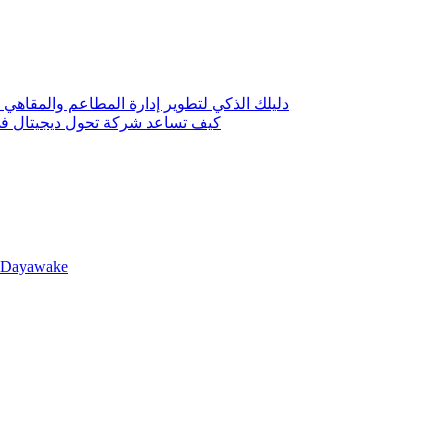
دليلك الذكي لتطوير إدارة المطاعم والمقاهي 
كيف تساعد شركة تحول ديجيتال في 
llDayawake