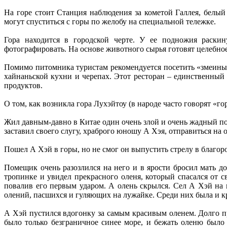
На горе стоит Станция наблюдения за кометой Галлея, бел
могут спуститься с горы по желобу на специальной тележке.
Гора находится в городской черте. У ее подножия раскин
фотографировать. На основе животного сырья готовят целебное 
Помимо питомника туристам рекомендуется посетить «змеиный
хайнаньской кухни и черепах. Этот ресторан – единственный
продуктов.
О том, как возникла гора Лухэйтоу (в народе часто говорят «го
Жил давным-давно в Китае один очень злой и очень жадный п
заставил своего слугу, храброго юношу А Хэя, отправиться на 
Пошел А Хэй в горы, но не смог он выпустить стрелу в благор
Помещик очень разозлился на него и в ярости бросил мать д
тропинке и увидел прекрасного оленя, который спасался от 
повалив его первым ударом. А олень скрылся. Сел А Хэй на к
олений, пасшихся и гуляющих на лужайке. Среди них была и кр
А Хэй пустился вдогонку за самым красивым оленем. Долго пре
было только безграничное синее море, и бежать оленю было 