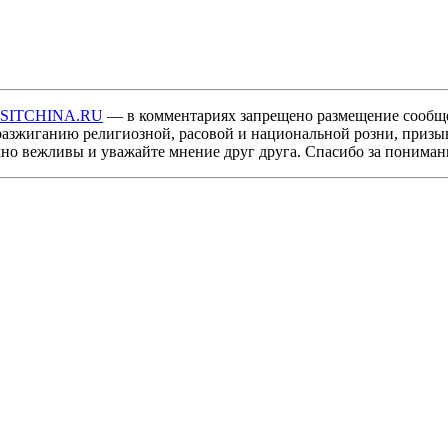
ISITCHINA.RU
— в комментариях запрещено размещение сообщ
разжиганию религиозной, расовой и национальной розни, призы
мно вежливы и уважайте мнение друг друга. Спасибо за пониман