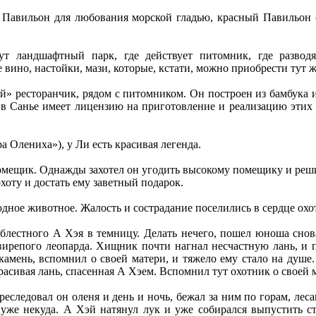
ый Павильон для любования морской гладью, красный Павильо
ут ландшафтный парк, где действует питомник, где развод
вино, настойки, мази, которые, кстати, можно приобрести тут ж
» ресторанчик, рядом с питомником. Он построен из бамбука и
 в Санье имеет лицензию на приготовление и реализацию этих
ра Олениха»), у Ли есть красивая легенда.
омещик. Однажды захотел он угодить высокому помещику и решил
охоту и достать ему заветный подарок.
одное животное. Жалость и сострадание поселились в сердце охо
облестного А Хэя в темницу. Делать нечего, пошел юноша снов
свирепого леопарда. Хищник почти нагнал несчастную лань, и п
амень, вспомнил о своей матери, и тяжело ему стало на душе.
асивая лань, спасенная А Хэем. Вспомнил тут охотник о своей 
следовал он оленя и день и ночь, бежал за ним по горам, лесам
уже некуда. А Хэй натянул лук и уже собирался выпустить ст