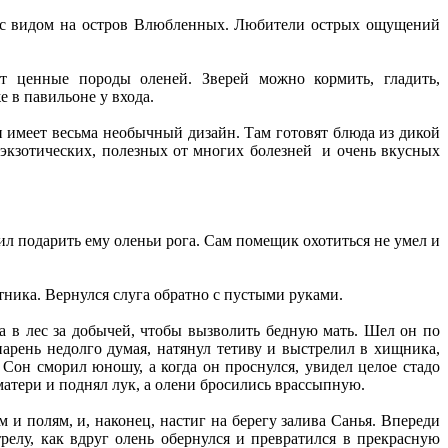
н с видом на остров Влюбленных. Любители острых ощущений
ят ценные породы оленей. Зверей можно кормить, гладить,
е в павильоне у входа.
 имеет весьма необычный дизайн. Там готовят блюда из дикой
 экзотических, полезных от многих болезней и очень вкусных
 подарить ему оленьи рога. Сам помещик охотиться не умел и
тника. Вернулся слуга обратно с пустыми руками.
а в лес за добычей, чтобы вызволить бедную мать. Шел он по
арень недолго думая, натянул тетиву и выстрелил в хищника,
 Сон сморил юношу, а когда он проснулся, увидел целое стадо
матери и поднял лук, а олени бросились врассыпную.
 и полям, и, наконец, настиг на берегу залива Санья. Впереди
релу, как вдруг олень обернулся и превратился в прекрасную