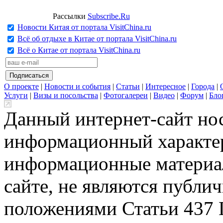
Рассылки
Subscribe.Ru
Новости Китая от портала VisitChina.ru
Всё об отдыхе в Китае от портала VisitChina.ru
Всё о Китае от портала VisitChina.ru
О проекте
|
Новости и события
|
Статьи
|
Интересное
|
Города
|
Услуги
|
Визы и посольства
|
Фотогалереи
|
Видео
|
Форум
|
Бло
Данный интернет-сайт но
информационный характер
информационные материа
сайте, не являются публи
положениями Статьи 437 