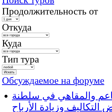
Продолжительность от
Откуда
Куда
Тип тура
Обсуждаемое на форуме
طاعم والمقاهي في سلطنة
 التكاليف وزيادة الأرباح