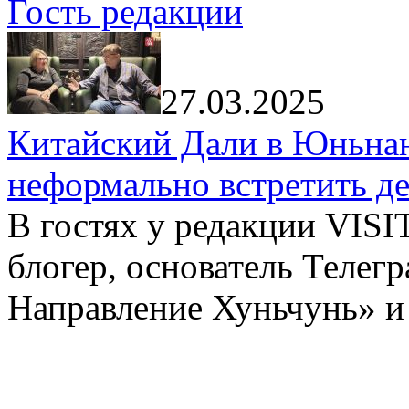
Гость редакции
27.03.2025
Китайский Дали в Юньнань
неформально встретить д
В гостях у редакции VIS
блогер, основатель Телег
Направление Хуньчунь» и