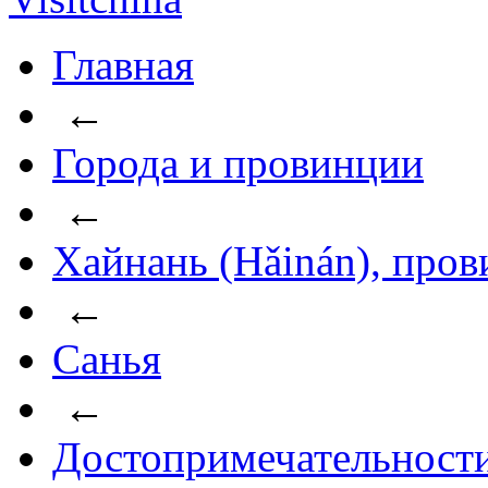
Главная
←
Города и провинции
←
Хайнань (Hǎinán), про
←
Санья
←
Достопримечательност