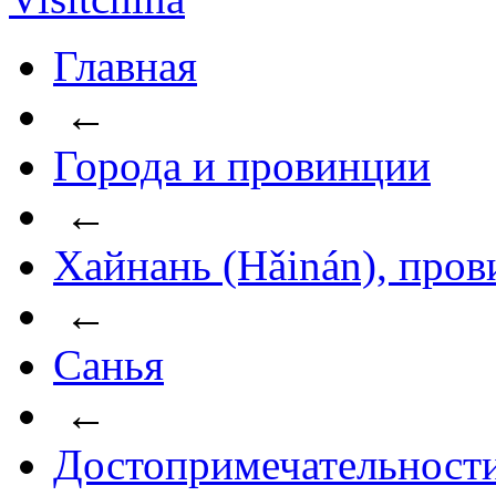
Главная
←
Города и провинции
←
Хайнань (Hǎinán), про
←
Санья
←
Достопримечательност