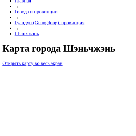
Главная
←
Города и провинции
←
Гуандун (Guangdong), провинция
←
Шэньчжэнь
Карта города Шэньчжэнь
Открыть карту во весь экран