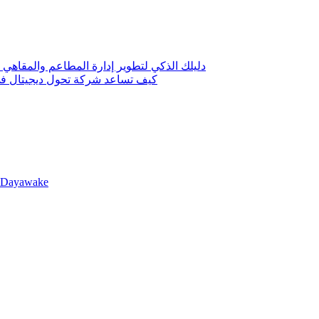
دليلك الذكي لتطوير إدارة المطاعم والمقاهي 
كيف تساعد شركة تحول ديجيتال في 
llDayawake