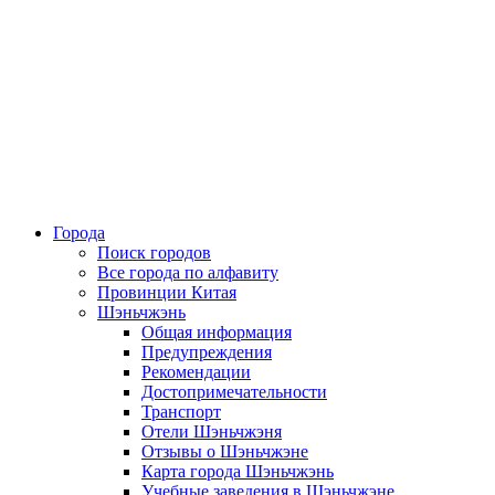
Города
Поиск городов
Все города по алфавиту
Провинции Китая
Шэньчжэнь
Общая информация
Предупреждения
Рекомендации
Достопримечательности
Транспорт
Отели Шэньчжэня
Отзывы о Шэньчжэне
Карта города Шэньчжэнь
Учебные заведения в Шэньчжэне