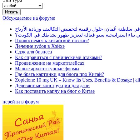
Обсуждаемое на форуме
في سلطنة عُمان: حلول رقمية لتخفيض التكاليف وزيادة الأرباح
بناء استراتيجية سيو فعالة لتعزيز ظهور نشاطك في الكويت؟
Прикоснемся к китайской поэзии?
Лечение зубов в Хэйхэ
Сдэк для бизнеса
Как справиться с паническими атаками?
Продвижение на маркетплейсах
Малые архитектурные формы
Где брать картинки для блога про Китай?
Zopiclone 10 mg UK – Know Its Uses, Benefits & Dosage | a
Деревянные конструкции для дачи
Как поставить капчу на блог о Китае
перейти в форум