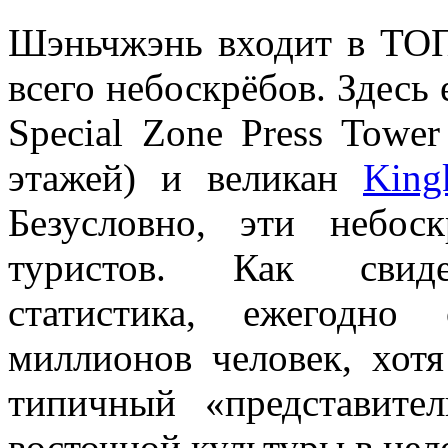
Шэньчжэнь входит в ТОП
всего небоскрёбов. Здесь 
Special Zone Press Towe
этажей) и великан
King
Безусловно, эти небос
туристов. Как свидет
статистика, ежегодно
миллионов человек, хот
типичный «представите
восточной культуры в цел