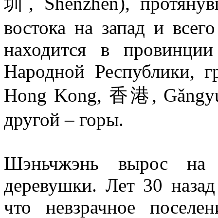
圳, Shēnzhèn), протяну
востока на запад и всег
находится в провинци
Народной Республики, 
Hong Kong, 香港, Gǎngyuá
другой – горы.
Шэньчжэнь вырос на 
деревушки. Лет 30 назад
что невзрачное поселе