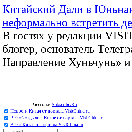
Китайский Дали в Юньнань
неформально встретить д
В гостях у редакции VIS
блогер, основатель Телег
Направление Хуньчунь» и
Рассылки
Subscribe.Ru
Новости Китая от портала VisitChina.ru
Всё об отдыхе в Китае от портала VisitChina.ru
Всё о Китае от портала VisitChina.ru