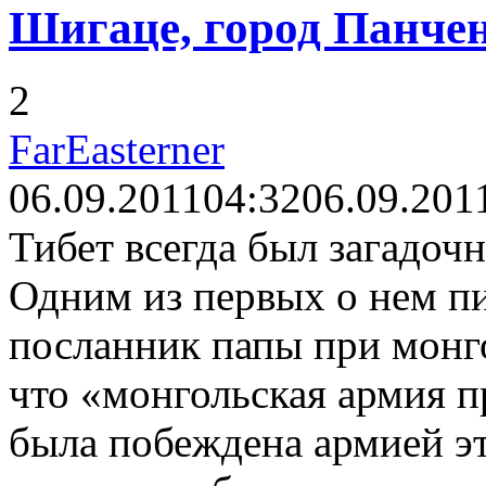
Шигаце, город Панчен
2
FarEasterner
06.09.2011
04:32
06.09.201
Тибет всегда был загадоч
Одним из первых о нем п
посланник папы при монг
что «монгольская армия п
была побеждена армией эт