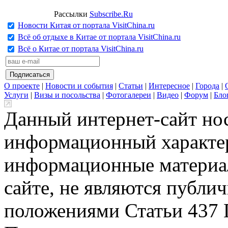
Рассылки
Subscribe.Ru
Новости Китая от портала VisitChina.ru
Всё об отдыхе в Китае от портала VisitChina.ru
Всё о Китае от портала VisitChina.ru
О проекте
|
Новости и события
|
Статьи
|
Интересное
|
Города
|
Услуги
|
Визы и посольства
|
Фотогалереи
|
Видео
|
Форум
|
Бло
Данный интернет-сайт но
информационный характер
информационные материа
сайте, не являются публи
положениями Статьи 437 