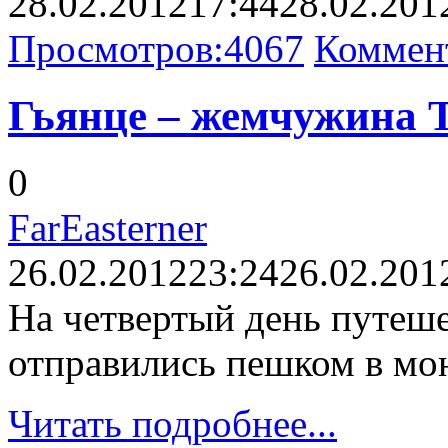
28.02.2012
17:44
28.02.201
Просмотров:
4067
Коммен
Гьянце – жемчужина Т
0
FarEasterner
26.02.2012
23:24
26.02.201
На четвертый день путеше
отправились пешком в мо
Читать подробнее...