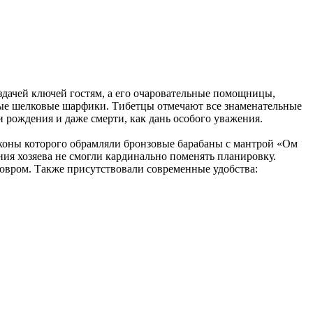
аздачей ключей гостям, а его очаровательные помощницы,
ные шелковые шарфики. Тибетцы отмечают все знаменательные
ни рождения и даже смерти, как дань особого уважения.
лконы которого обрамляли бронзовые барабаны с мантрой «Ом
ния хозяева не смогли кардинально поменять планировку.
овром. Также присутствовали современные удобства: