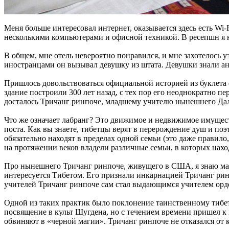
Меня больше интересовал интернет, оказывается здесь есть Wi-F
несколькими компьютерами и офисной техникой. В ресепшн я ку
В общем, мне отель невероятно понравился, и мне захотелось 
иностранцами он вызывал девушку из штата. Девушки знали ан
Пришлось довольствоваться официальной историей из буклета о
здание построили 300 лет назад, с тех пор его неоднократно 
досталось Тричанг ринпоче, младшему учителю нынешнего Дала
Что же означает лабранг? Это движимое и недвижимое имуществ
поста. Как вы знаете, тибетцы верят в перерождение душ и по
обязательно находят в пределах одной семьи (это даже правило
на протяжении веков владели различные семьи, в которых нахо
Про нынешнего Тричанг ринпоче, живущего в США, я знаю мало, 
интересуется Тибетом. Его признали инкарнацией Тричанг ринпо
учителей Тричанг ринпоче сам стал выдающимся учителем орде
Одной из таких практик было поклонение таинственному тибе
посвящение в культ Шугдена, но с течением времени пришел к
обвиняют в «черной магии». Тричанг ринпоче не отказался от 