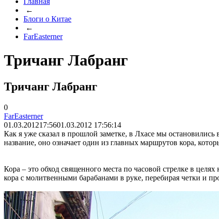
Главная
←
Блоги о Китае
←
FarEasterner
Тричанг Лабранг
Тричанг Лабранг
0
FarEasterner
01.03.2012
17:56
01.03.2012 17:56:14
Как я уже сказал в прошлой заметке, в Лхасе мы остановились в
название, оно означает один из главных маршрутов кора, кото
Кора – это обход священного места по часовой стрелке в цел
кора с молитвенными барабанами в руке, перебирая четки и 