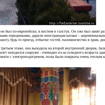
он был по-европейски, в костюм и галстук. Он уже был занят р
етными передниками, дарили иностранцам катаки – церемониаль
вают), будь то приезд, отбытие гостей, паломничество в храм, д
 третьем этаже, она выходила на второй внутренний дворик, ба
лет находился снаружи - очевидно из-за солидного возраста зда
овати с электроподогревом, полы были покрыты очень теплым к