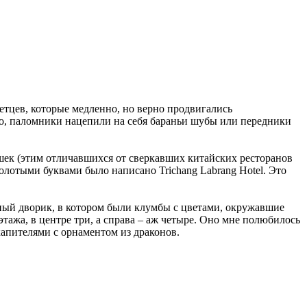
етцев, которые медленно, но верно продвигались
ко, паломники нацепили на себя бараньи шубы или передники
шек (этим отличавшихся от сверкавших китайских ресторанов
олотыми буквами было написано Trichang Labrang Hotel. Это
ный дворик, в котором были клумбы с цветами, окружавшие
этажа, в центре три, а справа – аж четыре. Оно мне полюбилось
капителями с орнаментом из драконов.