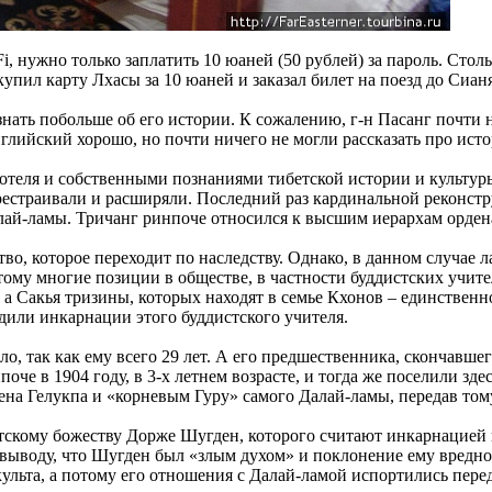
i, нужно только заплатить 10 юаней (50 рублей) за пароль. Столь
пил карту Лхасы за 10 юаней и заказал билет на поезд до Сиан
узнать побольше об его истории. К сожалению, г-н Пасанг почти
глийский хорошо, но почти ничего не могли рассказать про ист
теля и собственными познаниями тибетской истории и культуры, 
перестраивали и расширяли. Последний раз кардинальной реконст
й-ламы. Тричанг ринпоче относился к высшим иерархам ордена Г
о, которое переходит по наследству. Однако, в данном случае 
этому многие позиции в обществе, в частности буддистских учит
, а Сакья тризины, которых находят в семье Кхонов – единствен
дили инкарнации этого буддистского учителя.
так как ему всего 29 лет. А его предшественника, скончавшегос
че в 1904 году, в 3-х летнем возрасте, и тогда же поселили зде
на Гелукпа и «корневым Гуру» самого Далай-ламы, передав том
тскому божеству Дорже Шугден, которого считают инкарнацией 
 выводу, что Шугден был «злым духом» и поклонение ему вредно
культа, а потому его отношения с Далай-ламой испортились пере