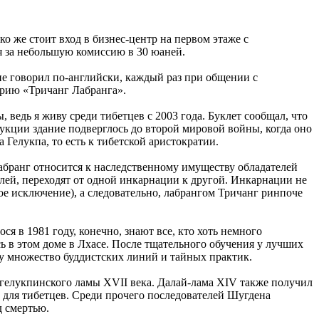
ко же стоит вход в бизнес-центр на первом этаже с
я за небольшую комиссию в 30 юаней.
 не говорил по-английски, каждый раз при общении с
орию «Тричанг Лабранга».
ведь я живу среди тибетцев с 2003 года. Буклет сообщал, что
рукции здание подверглось до второй мировой войны, когда оно
елукпа, то есть к тибетской аристократии.
лабранг относится к наследственному имуществу обладателей
елей, переходят от одной инкарнации к другой. Инкарнации не
ное исключение), а следовательно, лабрангом Тричанг ринпоче
я в 1981 году, конечно, знают все, кто хоть немного
сь в этом доме в Лхасе. После тщательного обучения у лучших
у множество буддистских линий и тайных практик.
гелукпинского ламы XVII века. Далай-лама XIV также получил
 для тибетцев. Среди прочего последователей Шугдена
д смертью.