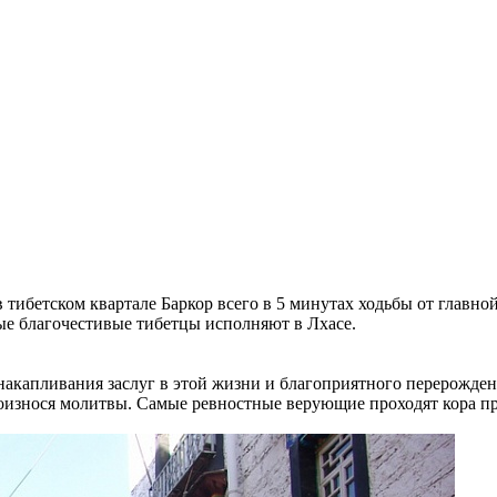
 тибетском квартале Баркор всего в 5 минутах ходьбы от главной
рые благочестивые тибетцы исполняют в Лхасе.
ях накапливания заслуг в этой жизни и благоприятного перерож
произнося молитвы. Самые ревностные верующие проходят кора 