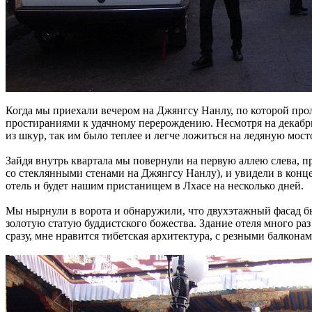
Когда мы приехали вечером на Джянгсу Нанлу, по которой прол
простираниями к удачному перерождению. Несмотря на декабрь
из шкур, так им было теплее и легче ложиться на ледяную мост
Зайдя внутрь квартала мы повернули на первую аллею слева, 
со стеклянными стенами на Джянгсу Нанлу), и увидели в конце
отель и будет нашим пристанищем в Лхасе на несколько дней.
Мы нырнули в ворота и обнаружили, что двухэтажный фасад бы
золотую статую буддистского божества. Здание отеля много раз 
сразу, мне нравится тибетская архитектура, с резными балко