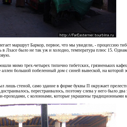
егает маршрут Баркор, первое, что мы увидели, - процессию тиб
 в Лхасе было не так уж и холодно, температура плюс 15. Одна
овую.
прошли мимо трех-четырех типично тибетских, грязненьких кафе
 аллеи большой побеленный дом с синей вывеской, на которой з
л лишь стеной, само здание в форме буквы П окружает прелест
достраивалось, перестраивалось, поэтому слева у него было два 
нами-проходами, с колоннами, которые украшены традиционными 