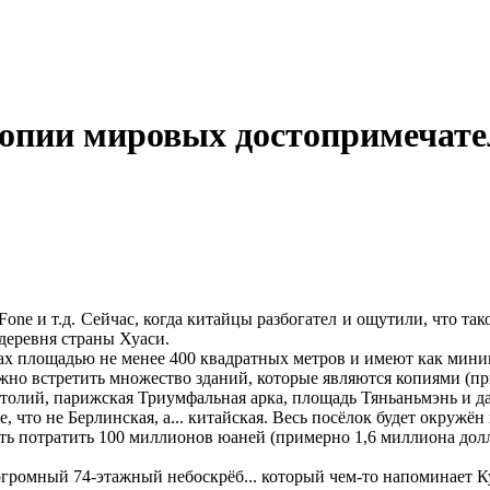
копии мировых достопримечате
one и т.д. Сейчас, когда китайцы разбогател и ощутили, что так
 деревня страны Хуаси.
ах площадью не менее 400 квадратных метров и имеют как мин
можно встретить множество зданий, которые являются копиями (п
итолий, парижская Триумфальная арка, площадь Тяньаньмэнь и 
е, что не Берлинская, а... китайская. Весь посёлок будет окруж
ить потратить 100 миллионов юаней (примерно 1,6 миллиона дол
огромный 74-этажный небоскрёб... который чем-то напоминает К