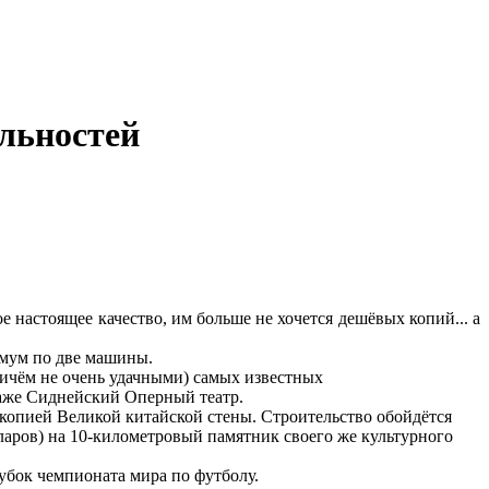
льностей
ое настоящее качество, им больше не хочется дешёвых копий... а
имум по две машины.
ричём не очень удачными) самых известных
даже Сиднейский Оперный театр.
ён копией Великой китайской стены. Строительство обойдётся
ларов) на 10-километровый памятник своего же культурного
убок чемпионата мира по футболу.