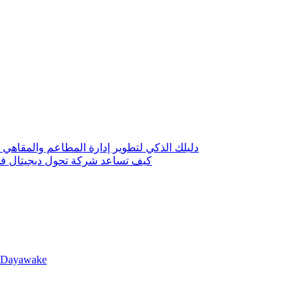
دليلك الذكي لتطوير إدارة المطاعم والمقاهي 
كيف تساعد شركة تحول ديجيتال في 
llDayawake