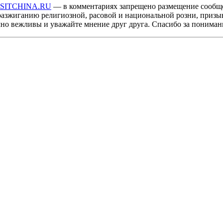
ISITCHINA.RU
— в комментариях запрещено размещение сообщ
разжиганию религиозной, расовой и национальной розни, призы
мно вежливы и уважайте мнение друг друга. Спасибо за пониман