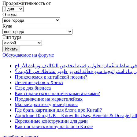
Продолжительность от
Откуда
Куда
Тип тура
Обсуждаемое на форуме
في سلطنة عُمان: حلول رقمية لتخفيض التكاليف وزيادة الأرباح
بناء استراتيجية سيو فعالة لتعزيز ظهور نشاطك في الكويت؟
Прикоснемся к китайской поэзии?
Лечение зубов в Хэйхэ
Сдэк для бизнеса
Как справиться с паническими атаками?
Продвижение на маркетплейсах
Малые архитектурные формы
Где брать картинки для блога про Китай?
Zopiclone 10 mg UK – Know Its Uses, Benefits & Dosage | a
Деревянные конструкции для дачи
Как поставить капчу на блог о Китае
перейти в форум