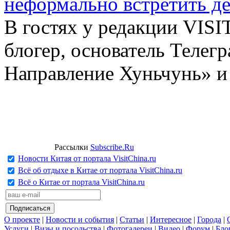
неформально встретить д
В гостях у редакции VIS
блогер, основатель Телег
Направление Хуньчунь» и
Рассылки
Subscribe.Ru
Новости Китая от портала VisitChina.ru
Всё об отдыхе в Китае от портала VisitChina.ru
Всё о Китае от портала VisitChina.ru
О проекте
|
Новости и события
|
Статьи
|
Интересное
|
Города
|
Услуги
|
Визы и посольства
|
Фотогалереи
|
Видео
|
Форум
|
Бло