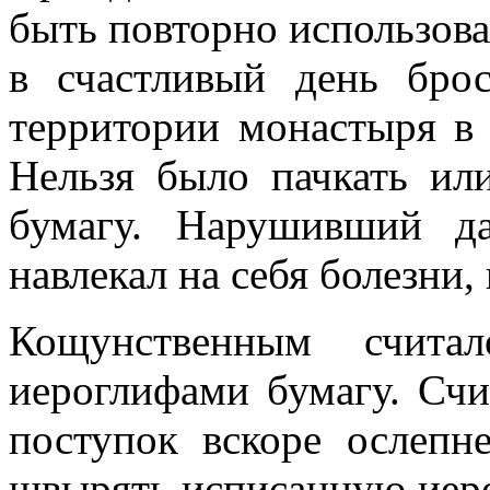
быть повторно использован
в счастливый день бро
территории монастыря в 
Нельзя было пачкать ил
бумагу. Нарушивший да
навлекал на себя болезни,
Кощунственным счита
иероглифами бумагу. Счи
поступок вскоре ослепн
швырять исписанную иеро