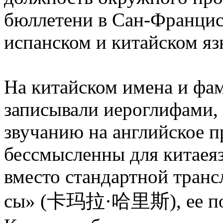
бюллетени в Сан-Франциск
испанском и китайском я
На китайском имена и фа
записывали иероглифами,
звучанию на английское 
бессмысленны для китаея
вместо стандартной транс
сы» (卡玛拉·哈里斯), ее под