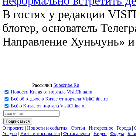
неформально встретить д
В гостях у редакции VIS
блогер, основатель Телег
Направление Хуньчунь» и
Рассылки
Subscribe.Ru
Новости Китая от портала VisitChina.ru
Всё об отдыхе в Китае от портала VisitChina.ru
Всё о Китае от портала VisitChina.ru
О проекте
|
Новости и события
|
Статьи
|
Интересное
|
Города
|
Услуги
|
Визы и посольства
|
Фотогалереи
|
Видео
|
Форум
|
Бло