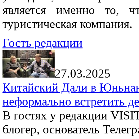
является именно то, ч
туристическая компания.
Гость редакции
27.03.2025
Китайский Дали в Юньнань
неформально встретить д
В гостях у редакции VIS
блогер, основатель Телег