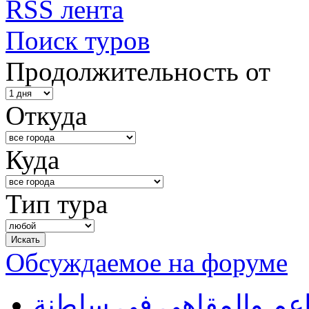
RSS лента
Поиск туров
Продолжительность от
Откуда
Куда
Тип тура
Обсуждаемое на форуме
طاعم والمقاهي في سلطنة