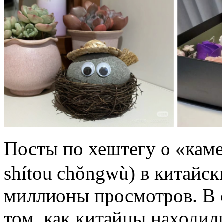
Посты по хештегу о «к
shítou chǒngwù) в китайс
миллионы просмотров. В 
том, как китайцы находи