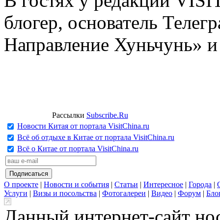
В гостях у редакции VIS
блогер, основатель Телег
Направление Хуньчунь» и
Рассылки
Subscribe.Ru
Новости Китая от портала VisitChina.ru
Всё об отдыхе в Китае от портала VisitChina.ru
Всё о Китае от портала VisitChina.ru
О проекте
|
Новости и события
|
Статьи
|
Интересное
|
Города
|
Услуги
|
Визы и посольства
|
Фотогалереи
|
Видео
|
Форум
|
Бло
Данный интернет-сайт но