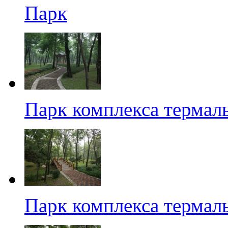
Парк
Парк комплекса термал
Парк комплекса термал