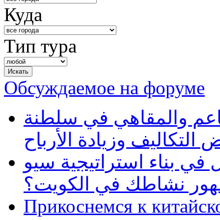
Куда
Тип тура
Обсуждаемое на форуме
طاعم والمقاهي في سلطنة
 التكاليف وزيادة الأرباح
في بناء استراتيجية سيو
ظهور نشاطك في الكويت؟
Прикоснемся к китайск