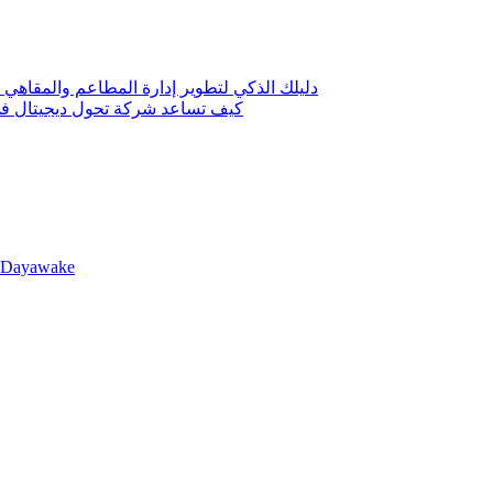
دليلك الذكي لتطوير إدارة المطاعم والمقاهي 
كيف تساعد شركة تحول ديجيتال في 
llDayawake