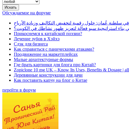
Обсуждаемое на форуме
في سلطنة عُمان: حلول رقمية لتخفيض التكاليف وزيادة الأرباح
بناء استراتيجية سيو فعالة لتعزيز ظهور نشاطك في الكويت؟
Прикоснемся к китайской поэзии?
Лечение зубов в Хэйхэ
Сдэк для бизнеса
Как справиться с паническими атаками?
Продвижение на маркетплейсах
Малые архитектурные формы
Где брать картинки для блога про Китай?
Zopiclone 10 mg UK – Know Its Uses, Benefits & Dosage | a
Деревянные конструкции для дачи
Как поставить капчу на блог о Китае
перейти в форум