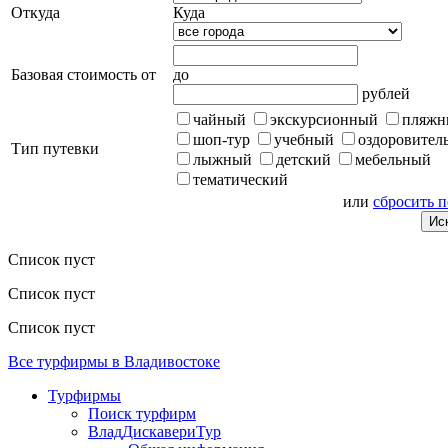
Откуда
Куда
Базовая стоимость от
до
рублей
чайный
экскурсионный
пляжн
шоп-тур
учебный
оздоровител
Тип путевки
лыжный
детский
мебельный
тематический
или
сбросить 
Список пуст
Список пуст
Список пуст
Все турфирмы в Владивостоке
Турфирмы
Поиск турфирм
ВладДискавериТур