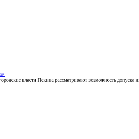
сов
 городские власти Пекина рассматривают возможность допуска ин