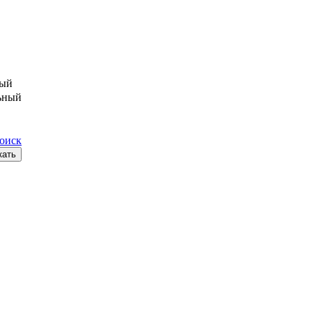
ый
ьный
поиск