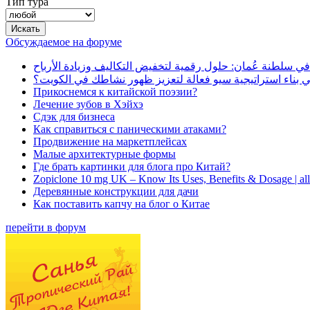
Тип тура
Обсуждаемое на форуме
في سلطنة عُمان: حلول رقمية لتخفيض التكاليف وزيادة الأرباح
بناء استراتيجية سيو فعالة لتعزيز ظهور نشاطك في الكويت؟
Прикоснемся к китайской поэзии?
Лечение зубов в Хэйхэ
Сдэк для бизнеса
Как справиться с паническими атаками?
Продвижение на маркетплейсах
Малые архитектурные формы
Где брать картинки для блога про Китай?
Zopiclone 10 mg UK – Know Its Uses, Benefits & Dosage | a
Деревянные конструкции для дачи
Как поставить капчу на блог о Китае
перейти в форум