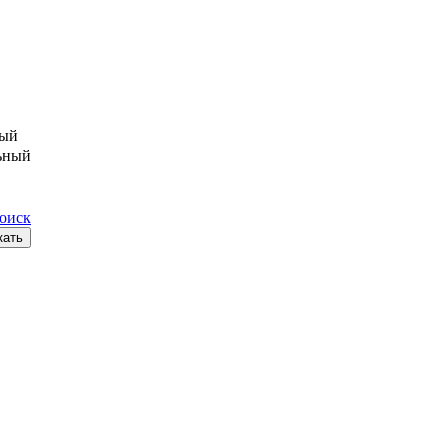
ый
ьный
поиск