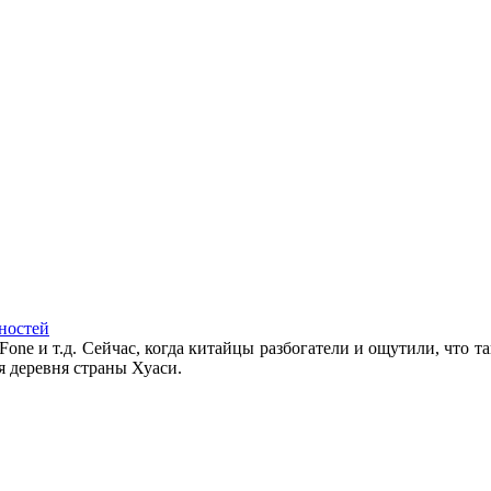
ностей
Fone и т.д. Сейчас, когда китайцы разбогатели и ощутили, что та
я деревня страны Хуаси.