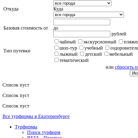
Откуда
Куда
Базовая стоимость от
до
рублей
чайный
экскурсионный
пляжн
шоп-тур
учебный
оздоровител
Тип путевки
лыжный
детский
мебельный
тематический
или
сбросить 
Список пуст
Список пуст
Список пуст
Все турфирмы в Екатеринбурге
Турфирмы
Поиск турфирм
ВЕГА - Престиж