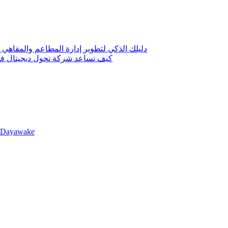
دليلك الذكي لتطوير إدارة المطاعم والمقاهي 
كيف تساعد شركة تحول ديجيتال في 
llDayawake