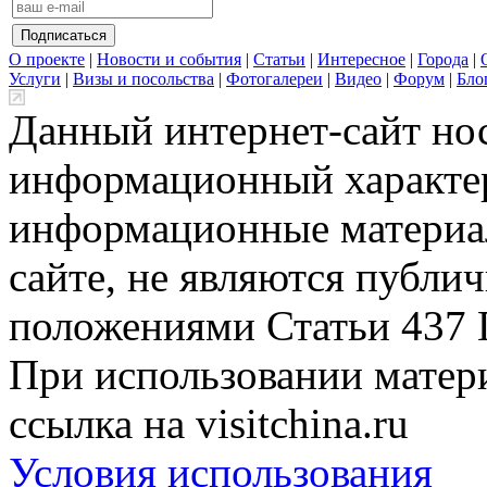
О проекте
|
Новости и события
|
Статьи
|
Интересное
|
Города
|
Услуги
|
Визы и посольства
|
Фотогалереи
|
Видео
|
Форум
|
Бло
Данный интернет-сайт но
информационный характер
информационные материа
сайте, не являются публи
положениями Статьи 437 
При использовании матери
ссылка на visitchina.ru
Условия использования