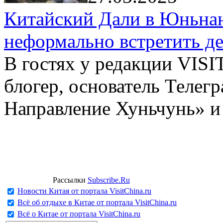
Китайский Дали в Юньнань
неформально встретить д
В гостях у редакции VIS
блогер, основатель Телег
Направление Хуньчунь» и
Рассылки
Subscribe.Ru
Новости Китая от портала VisitChina.ru
Всё об отдыхе в Китае от портала VisitChina.ru
Всё о Китае от портала VisitChina.ru