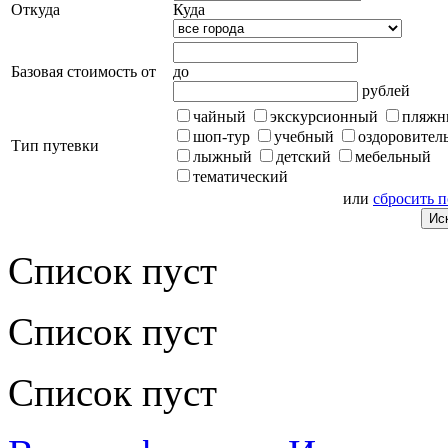
Откуда
Куда
Базовая стоимость от
до
рублей
чайный
экскурсионный
пляжн
шоп-тур
учебный
оздоровител
Тип путевки
лыжный
детский
мебельный
тематический
или
сбросить 
Список пуст
Список пуст
Список пуст