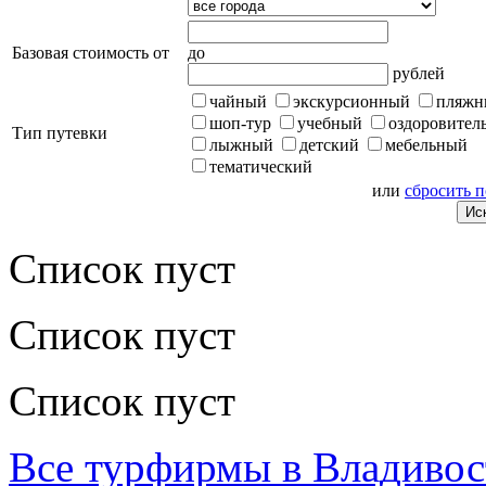
Базовая стоимость от
до
рублей
чайный
экскурсионный
пляжн
шоп-тур
учебный
оздоровител
Тип путевки
лыжный
детский
мебельный
тематический
или
сбросить 
Список пуст
Список пуст
Список пуст
Все турфирмы в Владивос