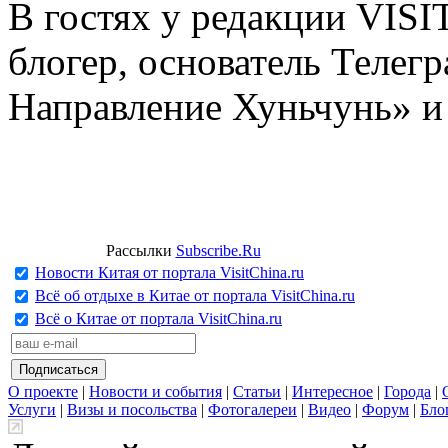
В гостях у редакции VIS
блогер, основатель Телег
Направление Хуньчунь» и
Рассылки
Subscribe.Ru
Новости Китая от портала VisitChina.ru
Всё об отдыхе в Китае от портала VisitChina.ru
Всё о Китае от портала VisitChina.ru
О проекте
|
Новости и события
|
Статьи
|
Интересное
|
Города
|
Услуги
|
Визы и посольства
|
Фотогалереи
|
Видео
|
Форум
|
Бло