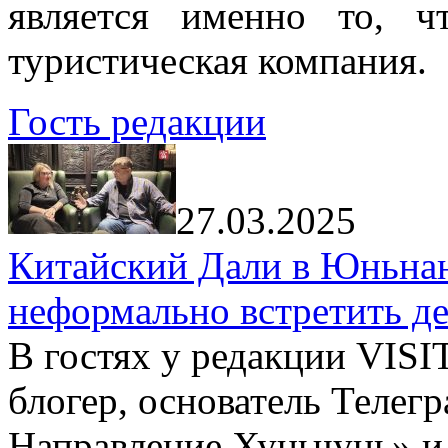
является именно то, ч
туристическая компания.
Гость редакции
27.03.2025
Китайский Дали в Юньнань
неформально встретить д
В гостях у редакции VIS
блогер, основатель Телег
Направление Хуньчунь» и