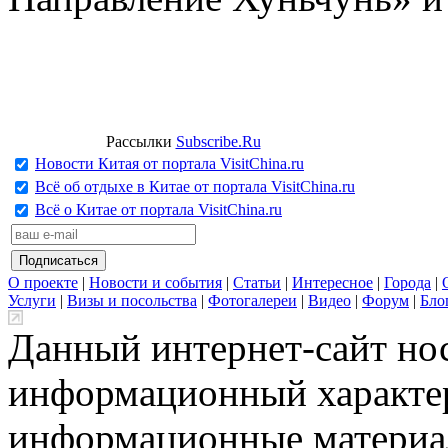
Рассылки
Subscribe.Ru
Новости Китая от портала VisitChina.ru
Всё об отдыхе в Китае от портала VisitChina.ru
Всё о Китае от портала VisitChina.ru
О проекте
|
Новости и события
|
Статьи
|
Интересное
|
Города
|
Услуги
|
Визы и посольства
|
Фотогалереи
|
Видео
|
Форум
|
Бло
Данный интернет-сайт но
информационный характер
информационные материа