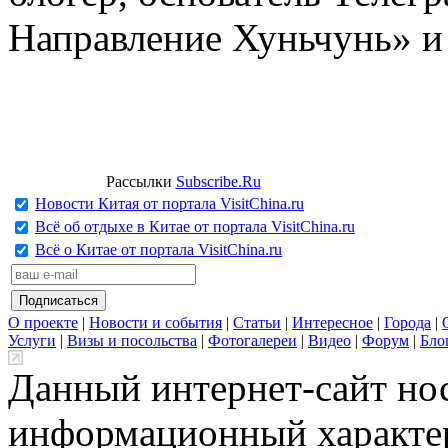
Направление Хуньчунь» и
Рассылки
Subscribe.Ru
Новости Китая от портала VisitChina.ru
Всё об отдыхе в Китае от портала VisitChina.ru
Всё о Китае от портала VisitChina.ru
О проекте
|
Новости и события
|
Статьи
|
Интересное
|
Города
|
Услуги
|
Визы и посольства
|
Фотогалереи
|
Видео
|
Форум
|
Бло
Данный интернет-сайт но
информационный характер