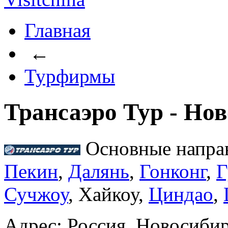
Главная
←
Турфирмы
Трансаэро Тур - Но
Основные напра
Пекин
,
Далянь
,
Гонконг
,
Г
Сучжоу
, Хайкоу,
Циндао
,
Адрес: Россия, Новосибир