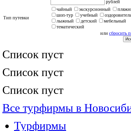
рублей
чайный
экскурсионный
пляжн
шоп-тур
учебный
оздоровител
Тип путевки
лыжный
детский
мебельный
тематический
или
сбросить 
Список пуст
Список пуст
Список пуст
Все турфирмы в Новосиб
Турфирмы