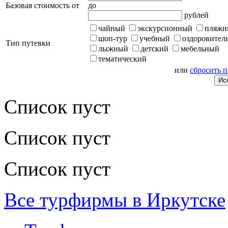
Базовая стоимость от
до
рублей
чайный
экскурсионный
пляжн
шоп-тур
учебный
оздоровител
Тип путевки
лыжный
детский
мебельный
тематический
или
сбросить 
Список пуст
Список пуст
Список пуст
Все турфирмы в Иркутске