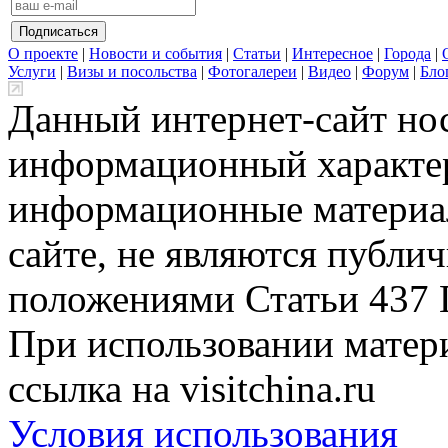
О проекте
|
Новости и события
|
Статьи
|
Интересное
|
Города
|
Услуги
|
Визы и посольства
|
Фотогалереи
|
Видео
|
Форум
|
Бло
Данный интернет-сайт но
информационный характер
информационные материа
сайте, не являются публи
положениями Статьи 437 
При использовании матери
ссылка на visitchina.ru
Условия использования