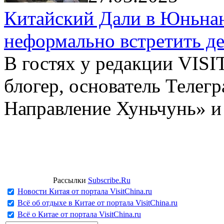
Китайский Дали в Юньнань
неформально встретить д
В гостях у редакции VIS
блогер, основатель Телег
Направление Хуньчунь» и
Рассылки
Subscribe.Ru
Новости Китая от портала VisitChina.ru
Всё об отдыхе в Китае от портала VisitChina.ru
Всё о Китае от портала VisitChina.ru