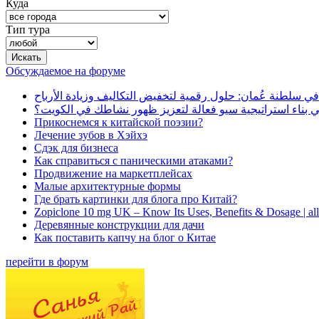
Куда
Тип тура
Обсуждаемое на форуме
في سلطنة عُمان: حلول رقمية لتخفيض التكاليف وزيادة الأرباح
بناء استراتيجية سيو فعالة لتعزيز ظهور نشاطك في الكويت؟
Прикоснемся к китайской поэзии?
Лечение зубов в Хэйхэ
Сдэк для бизнеса
Как справиться с паническими атаками?
Продвижение на маркетплейсах
Малые архитектурные формы
Где брать картинки для блога про Китай?
Zopiclone 10 mg UK – Know Its Uses, Benefits & Dosage | a
Деревянные конструкции для дачи
Как поставить капчу на блог о Китае
перейти в форум