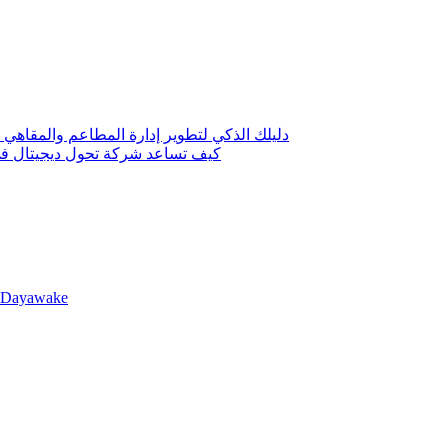
دليلك الذكي لتطوير إدارة المطاعم والمقاهي 
كيف تساعد شركة تحول ديجيتال في 
llDayawake